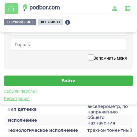
ТЕКУЩИЙ ЛИСТ
ВСЕ ЛИСТЫ
Главная
/
Контрольно-измерительные приборы и автоматика
/
Датчики
/
Виброускорения
/
1V157HC-50
Вернуться к списку
Запомнить меня
1V157HC-50
Датчик виброускорения
Забыли пароль?
Характеристики
Регистрация
акселерометр, по
Тип датчика
напряжению
общего
Исполнение
назначения
Технологическое исполнение
трехкомпонентный