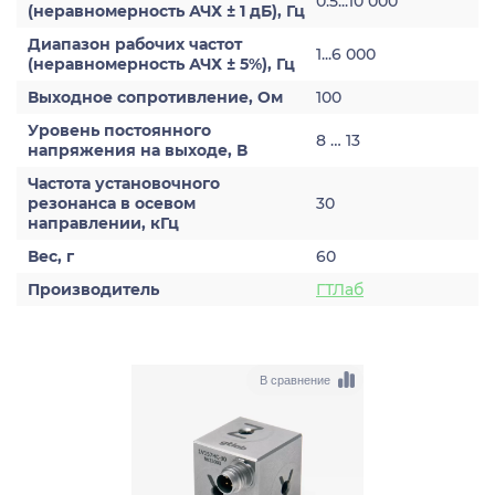
0.5...10 000
(неравномерность АЧХ ± 1 дБ), Гц
Диапазон рабочих частот
1...6 000
(неравномерность АЧХ ± 5%), Гц
Выходное сопротивление, Ом
100
Уровень постоянного
8 … 13
напряжения на выходе, В
Частота установочного
резонанса в осевом
30
направлении, кГц
Вес, г
60
Производитель
ГТЛаб
В сравнение