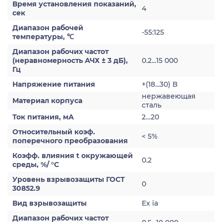
Время установления показаний,
4
сек
Диапазон рабочей
-55:125
температуры, ℃
Диапазон рабочих частот
(неравномерность АЧХ ± 3 дБ),
0.2...15 000
Гц
Напряжение питания
+(18...30) В
нержавеющая
Материал корпуса
сталь
Ток питания, мА
2…20
Относительный коэф.
< 5%
поперечного преобразования
Коэфф. влияния t окружающей
0.2
среды, %/ °С
Уровень взрывозащиты ГОСТ
0
30852.9
Вид взрывозащиты
Ex ia
Диапазон рабочих частот