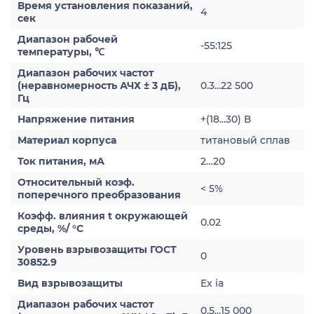
Время установления показаний,
4
сек
Диапазон рабочей
-55:125
температуры, ℃
Диапазон рабочих частот
(неравномерность АЧХ ± 3 дБ),
0.3...22 500
Гц
Напряжение питания
+(18...30) В
Материал корпуса
титановый сплав
Ток питания, мА
2…20
Относительный коэф.
< 5%
поперечного преобразования
Коэфф. влияния t окружающей
0.02
среды, %/ °С
Уровень взрывозащиты ГОСТ
0
30852.9
Вид взрывозащиты
Ex ia
Диапазон рабочих частот
0.5...15 000