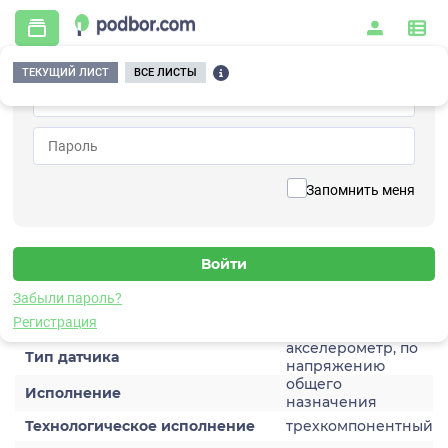
ТЕКУЩИЙ ЛИСТ
ВСЕ ЛИСТЫ
Главная
/
Контрольно-измерительные приборы и автоматика
/
Датчики
/
Виброускорения
/
1V155HC-10
Вернуться к списку
Запомнить меня
1V155HC-10
Датчик виброускорения
Забыли пароль?
Характеристики
Регистрация
акселерометр, по
Тип датчика
напряжению
общего
Исполнение
назначения
Технологическое исполнение
трехкомпонентный