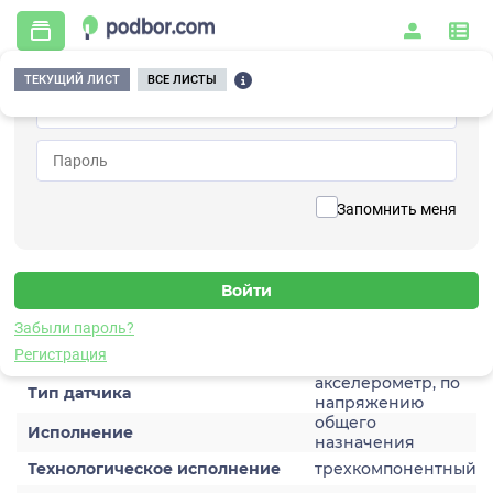
ТЕКУЩИЙ ЛИСТ
ВСЕ ЛИСТЫ
Главная
/
Контрольно-измерительные приборы и автоматика
/
Датчики
/
Виброускорения
/
1V158HA-5
Вернуться к списку
Запомнить меня
1V158HA-5
Датчик виброускорения
Забыли пароль?
Характеристики
Регистрация
акселерометр, по
Тип датчика
напряжению
общего
Исполнение
назначения
Технологическое исполнение
трехкомпонентный