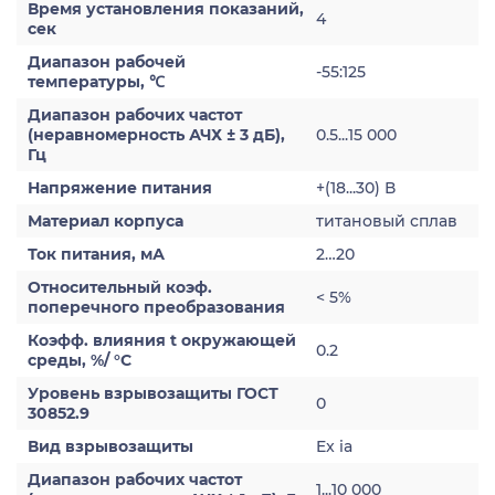
Время установления показаний,
4
сек
Диапазон рабочей
-55:125
температуры, ℃
Диапазон рабочих частот
(неравномерность АЧХ ± 3 дБ),
0.5...15 000
Гц
Напряжение питания
+(18...30) В
Материал корпуса
титановый сплав
Ток питания, мА
2…20
Относительный коэф.
< 5%
поперечного преобразования
Коэфф. влияния t окружающей
0.2
среды, %/ °С
Уровень взрывозащиты ГОСТ
0
30852.9
Вид взрывозащиты
Ex ia
Диапазон рабочих частот
1...10 000