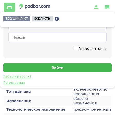
ТЕКУЩИЙ ЛИСТ
ВСЕ ЛИСТЫ
Главная
/
Контрольно-измерительные приборы и автоматика
/
Датчики
/
Виброускорения
/
1V152HC-1
Вернуться к списку
Запомнить меня
1V152HC-1
Датчик виброускорения
Забыли пароль?
Характеристики
Регистрация
акселерометр, по
Тип датчика
напряжению
общего
Исполнение
назначения
Технологическое исполнение
трехкомпонентный