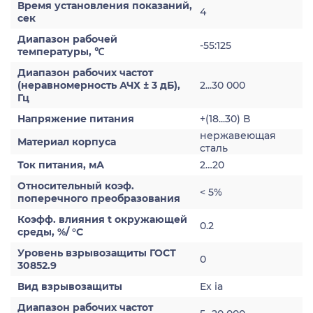
Время установления показаний,
4
сек
Диапазон рабочей
-55:125
температуры, ℃
Диапазон рабочих частот
(неравномерность АЧХ ± 3 дБ),
2...30 000
Гц
Напряжение питания
+(18...30) В
нержавеющая
Материал корпуса
сталь
Ток питания, мА
2…20
Относительный коэф.
< 5%
поперечного преобразования
Коэфф. влияния t окружающей
0.2
среды, %/ °С
Уровень взрывозащиты ГОСТ
0
30852.9
Вид взрывозащиты
Ex ia
Диапазон рабочих частот