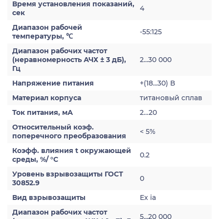
Время установления показаний,
4
сек
Диапазон рабочей
-55:125
температуры, ℃
Диапазон рабочих частот
(неравномерность АЧХ ± 3 дБ),
2...30 000
Гц
Напряжение питания
+(18...30) В
Материал корпуса
титановый сплав
Ток питания, мА
2…20
Относительный коэф.
< 5%
поперечного преобразования
Коэфф. влияния t окружающей
0.2
среды, %/ °С
Уровень взрывозащиты ГОСТ
0
30852.9
Вид взрывозащиты
Ex ia
Диапазон рабочих частот
5...20 000