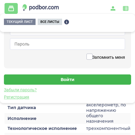
ТЕКУЩИЙ ЛИСТ
ВСЕ ЛИСТЫ
Главная
/
Контрольно-измерительные приборы и автоматика
/
Датчики
/
Виброускорения
/
1V152HE-2
Вернуться к списку
Запомнить меня
1V152HE-2
Датчик виброускорения
Забыли пароль?
Характеристики
Регистрация
акселерометр, по
Тип датчика
напряжению
общего
Исполнение
назначения
Технологическое исполнение
трехкомпонентный