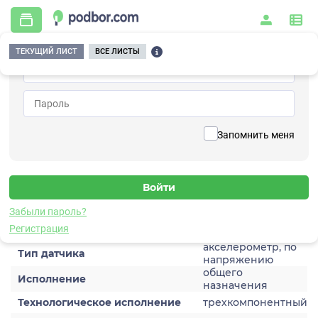
ТЕКУЩИЙ ЛИСТ
ВСЕ ЛИСТЫ
Главная
/
Контрольно-измерительные приборы и автоматика
/
Датчики
/
Виброускорения
/
1V153HC-50
Вернуться к списку
Запомнить меня
1V153HC-50
Датчик виброускорения
Забыли пароль?
Характеристики
Регистрация
акселерометр, по
Тип датчика
напряжению
общего
Исполнение
назначения
Технологическое исполнение
трехкомпонентный