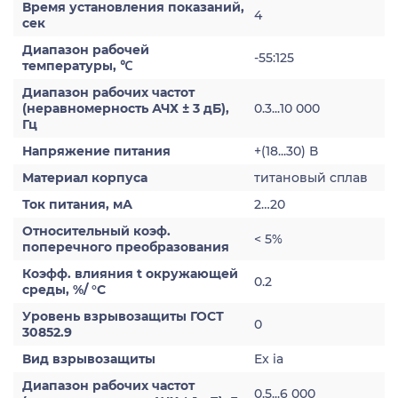
Время установления показаний,
4
сек
Диапазон рабочей
-55:125
температуры, ℃
Диапазон рабочих частот
(неравномерность АЧХ ± 3 дБ),
0.3...10 000
Гц
Напряжение питания
+(18...30) В
Материал корпуса
титановый сплав
Ток питания, мА
2…20
Относительный коэф.
< 5%
поперечного преобразования
Коэфф. влияния t окружающей
0.2
среды, %/ °С
Уровень взрывозащиты ГОСТ
0
30852.9
Вид взрывозащиты
Ex ia
Диапазон рабочих частот
0.5...6 000