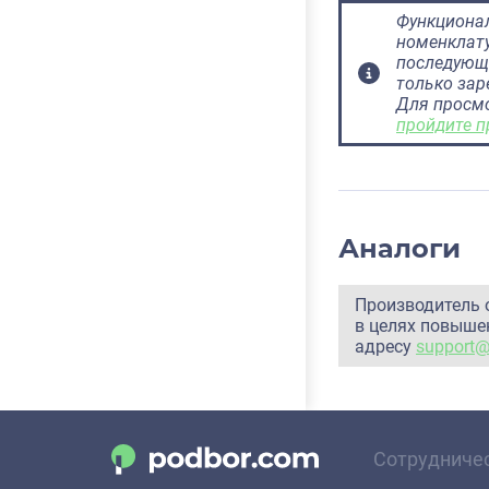
Функционал
номенклату
последующ
только за
Для просм
пройдите п
Аналоги
Производитель 
в целях повышен
адресу
support
Сотрудниче