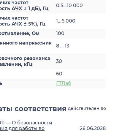
чих частот
0.5...10 000
ть АЧХ ± 1 дБ), Гц
чих частот
1...6 000
сть АЧХ ± 5%), Гц
ротивление, Ом
100
оянного напряжения
8 … 13
овочного резонанса
30
авлении, кГц
60
ь
ГТЛаб
ты соответствия
действителен до
011 — О безопасности
ия для работы во
26.06.2028