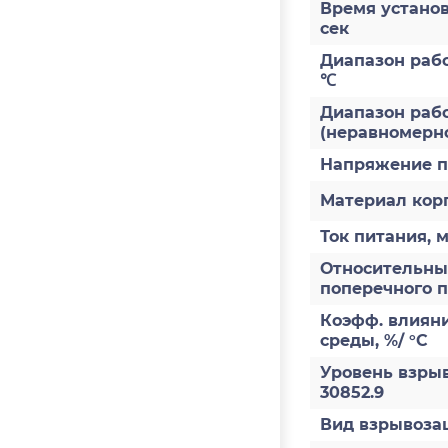
Время установ
сек
Диапазон раб
℃
Диапазон рабо
(неравномерно
Напряжение п
Материал кор
Ток питания, 
Относительны
поперечного 
Коэфф. влиян
среды, %/ °С
Уровень взры
30852.9
Вид взрывоз