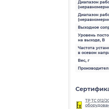
Диапазон рабо
(неравномернос
Диапазон рабо
(неравномерно
Выходное соп
Уровень пост
на выходе, В
Частота устан
в осевом напр
Вес, г
Производител
Сертифика
ТР ТС 012/2
оборудован