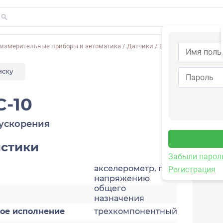
-измерительные приборы и автоматика
/
Датчики
/
Виброускорения
/
1V
иску
C-10
ускорения
истики
Забыли парол
акселерометр, по
Регистрация
напряжению
общего
назначения
кое исполнение
трехкомпонентный