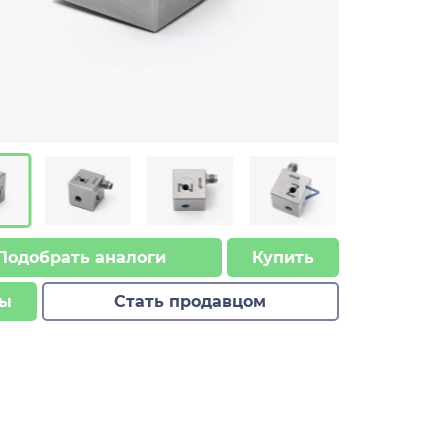
>
Подобрать аналоги
Купить
ы
Стать продавцом