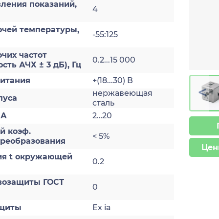
ления показаний,
4
очей температуры,
-55:125
чих частот
0.2...15 000
сть АЧХ ± 3 дБ), Гц
итания
+(18...30) В
>
нержавеющая
пуса
сталь
мА
2…20
й коэф.
< 5%
преобразования
Цен
ия t окружающей
0.2
возащиты ГОСТ
0
ащиты
Ex ia