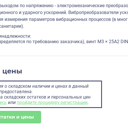
выходом по напряжению - электромеханические преобра
ионного и ударного ускорений. Вибропреобразователи ус
я измерения параметров вибрационных процессов (в мног
анитарии).
инадлежности:
пределяется по требованию заказчика), винт M3 × 25А2 DI
и цены
 о складском наличии и ценах в данный
предоставлена.
а складских остатков и персональных цен
есь
или
пройдите процедуру регистрации
.
статки и цены