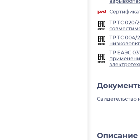
взрывоопа
Сертификат
ТР ТС 020/
совместимо
ТР ТС 004/
низковольт
ТР ЕАЭС 03
применения
электротех
Документ
Свидетельство 
Описание