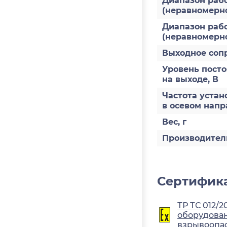
Диапазон рабо
(неравномернос
Диапазон рабо
(неравномерно
Выходное соп
Уровень пост
на выходе, В
Частота устан
в осевом напр
Вес, г
Производител
Сертифика
ТР ТС 012/2
оборудован
взрывоопа