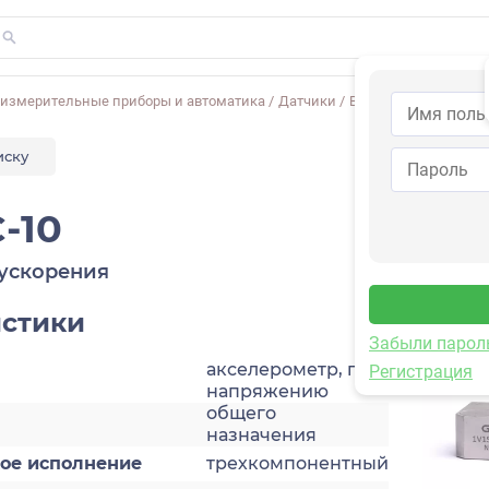
-измерительные приборы и автоматика
/
Датчики
/
Виброускорения
/
1V
иску
-10
ускорения
истики
Забыли парол
акселерометр, по
Регистрация
напряжению
общего
назначения
кое исполнение
трехкомпонентный