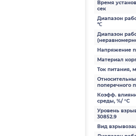
Время установ
сек
Диапазон раб
℃
Диапазон рабо
(неравномерно
Напряжение п
Материал кор
Ток питания, 
Относительны
поперечного 
Коэфф. влиян
среды, %/ °С
Уровень взры
30852.9
Вид взрывоз