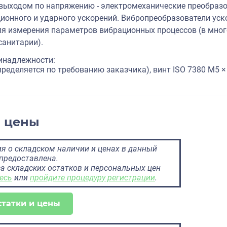
выходом по напряжению - электромеханические преобра
ионного и ударного ускорений. Вибропреобразователи ус
я измерения параметров вибрационных процессов (в мног
анитарии).
инадлежности:
ределяется по требованию заказчика), винт ISO 7380 M5 ×
и цены
 о складском наличии и ценах в данный
предоставлена.
а складских остатков и персональных цен
есь
или
пройдите процедуру регистрации
.
статки и цены