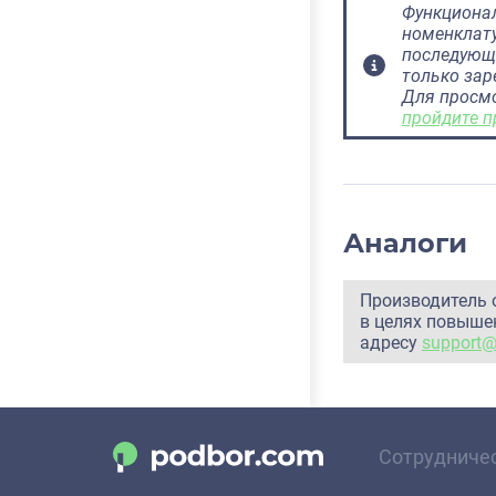
Функционал
номенклату
последующ
только за
Для просм
пройдите п
Аналоги
Производитель 
в целях повышен
адресу
support
Сотрудниче