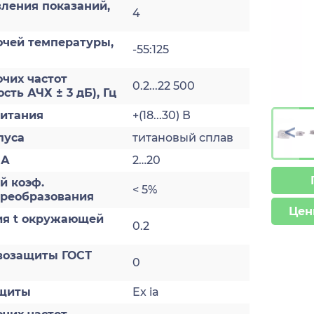
ления показаний,
4
очей температуры,
-55:125
чих частот
0.2...22 500
сть АЧХ ± 3 дБ), Гц
итания
+(18...30) В
>
пуса
титановый сплав
мА
2…20
й коэф.
< 5%
преобразования
Цен
ия t окружающей
0.2
возащиты ГОСТ
0
ащиты
Ex ia