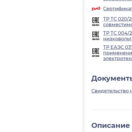
Сертификат
ТР ТС 020/
совместимо
ТР ТС 004/
низковольт
ТР ЕАЭС 03
применения
электротех
Документ
Свидетельство 
Описание