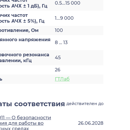
чих частот
0.5...15 000
ть АЧХ ± 1 дБ), Гц
чих частот
1...9 000
сть АЧХ ± 5%), Гц
ротивление, Ом
100
оянного напряжения
8 … 13
овочного резонанса
45
авлении, кГц
26
ь
ГТЛаб
ты соответствия
действителен до
011 — О безопасности
ия для работы во
26.06.2028
сных средах