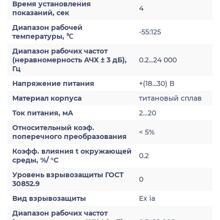
Время установления
4
показаний, сек
Диапазон рабочей
-55:125
температуры, ℃
Диапазон рабочих частот
(неравномерность АЧХ ± 3 дБ),
0.2...24 000
Гц
Напряжение питания
+(18...30) В
Материал корпуса
титановый сплав
Ток питания, мА
2…20
Относительный коэф.
< 5%
поперечного преобразования
Коэфф. влияния t окружающей
0.2
среды, %/ °С
Уровень взрывозащиты ГОСТ
0
30852.9
Вид взрывозащиты
Ex ia
Диапазон рабочих частот