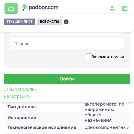
ТЕКУЩИЙ ЛИСТ
ВСЕ ЛИСТЫ
Главная
/
Контрольно-измерительные приборы и автоматика
/
Датчики
/
Виброускорения
/
1V122HA-50-01
Вернуться к списку
Запомнить меня
1V122HA-50-01
Датчик виброускорения
Забыли пароль?
Характеристики
Регистрация
акселерометр, по
Тип датчика
напряжению
общего
Исполнение
назначения
Технологическое исполнение
однокомпонентный