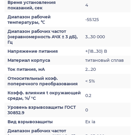
Время установления
4
показаний, сек
Диапазон рабочей
-55:125
температуры, ℃
Диапазон рабочих частот
(неравномерность АЧХ ± 3 дБ),
3...30 000
Гц
Напряжение питания
+(18...30) В
Материал корпуса
титановый сплав
Ток питания, мА
2…20
Относительный коэф.
< 5%
поперечного преобразования
Коэфф. влияния t окружающей
0.2
среды, %/ °С
Уровень взрывозащиты ГОСТ
0
30852.9
Вид взрывозащиты
Ex ia
Диапазон рабочих частот