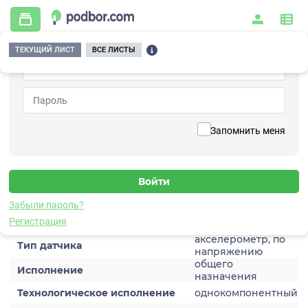
ТЕКУЩИЙ ЛИСТ
ВСЕ ЛИСТЫ
Главная
/
Контрольно-измерительные приборы и автоматика
/
Датчики
/
Виброускорения
/
1V122HA-2-01
Вернуться к списку
Запомнить меня
1V122HA-2-01
Датчик виброускорения
Забыли пароль?
Характеристики
Регистрация
акселерометр, по
Тип датчика
напряжению
общего
Исполнение
назначения
Технологическое исполнение
однокомпонентный