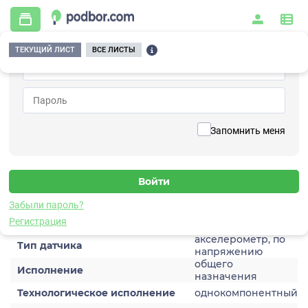
ТЕКУЩИЙ ЛИСТ
ВСЕ ЛИСТЫ
Главная
/
Контрольно-измерительные приборы и автоматика
/
Датчики
/
Виброускорения
/
1V122HB-30
Вернуться к списку
Запомнить меня
1V122HB-30
Датчик виброускорения
Забыли пароль?
Характеристики
Регистрация
акселерометр, по
Тип датчика
напряжению
общего
Исполнение
назначения
Технологическое исполнение
однокомпонентный