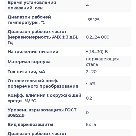
Время установления
4
показаний, сек
Диапазон рабочей
-55:125
температуры, ℃
Диапазон рабочих частот
(неравномерность АЧХ ± 3 дБ),
0.2...24 000
Гц
Напряжение питания
+(18...30) В
нержавеющая
Материал корпуса
сталь
Ток питания, мА
2…20
Относительный коэф.
< 5%
поперечного преобразования
Коэфф. влияния t окружающей
0.2
среды, %/ °С
Уровень взрывозащиты ГОСТ
0
30852.9
Вид взрывозащиты
Ex ia
Диапазон рабочих частот