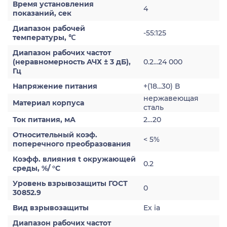
Время установления
4
показаний, сек
Диапазон рабочей
-55:125
температуры, ℃
Диапазон рабочих частот
(неравномерность АЧХ ± 3 дБ),
0.2...24 000
Гц
Напряжение питания
+(18...30) В
нержавеющая
Материал корпуса
сталь
Ток питания, мА
2…20
Относительный коэф.
< 5%
поперечного преобразования
Коэфф. влияния t окружающей
0.2
среды, %/ °С
Уровень взрывозащиты ГОСТ
0
30852.9
Вид взрывозащиты
Ex ia
Диапазон рабочих частот