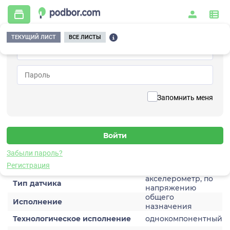
ТЕКУЩИЙ ЛИСТ
ВСЕ ЛИСТЫ
Главная
/
Контрольно-измерительные приборы и автоматика
/
Датчики
/
Виброускорения
/
1V122TB-10
Вернуться к списку
Запомнить меня
1V122TB-10
Датчик виброускорения
Забыли пароль?
Характеристики
Регистрация
акселерометр, по
Тип датчика
напряжению
общего
Исполнение
назначения
Технологическое исполнение
однокомпонентный