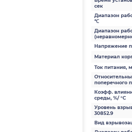
Время установ
сек
Диапазон раб
℃
Диапазон рабо
(неравномерно
Напряжение п
Материал кор
Ток питания, 
Относительны
поперечного 
Коэфф. влиян
среды, %/ °С
Уровень взры
30852.9
Вид взрывоз