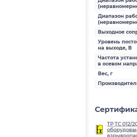
Диапазон рабо
(неравномернос
Диапазон рабо
(неравномерно
Выходное соп
Уровень пост
на выходе, В
Частота устан
в осевом напр
Вес, г
Производител
Сертифика
ТР ТС 012/2
оборудован
взрывоопа