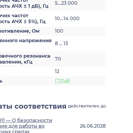
чих частот
5...23 000
ть АЧХ ± 1 дБ), Гц
чих частот
10...14 000
сть АЧХ ± 5%), Гц
ротивление, Ом
100
оянного напряжения
8 … 13
овочного резонанса
70
авлении, кГц
12
ь
ГТЛаб
ты соответствия
действителен до
011 — О безопасности
ия для работы во
26.06.2028
сных средах