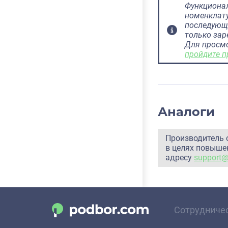
Функционал
номенклату
последующ
только за
Для просм
пройдите п
Аналоги
Производитель 
в целях повышен
адресу
support
Сотрудниче