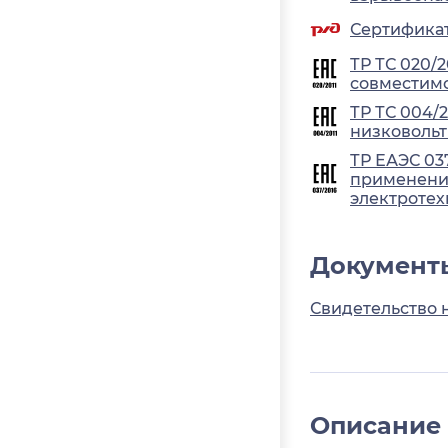
Сертификат
ТР ТС 020/
совместимо
ТР ТС 004/
низковольт
ТР ЕАЭС 03
применения
электротех
Документ
Свидетельство 
Описание