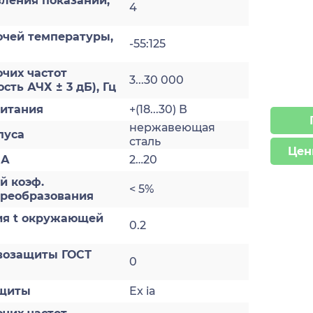
ления показаний,
4
очей температуры,
-55:125
чих частот
3...30 000
сть АЧХ ± 3 дБ), Гц
итания
+(18...30) В
нержавеющая
пуса
сталь
Цен
мА
2…20
й коэф.
< 5%
преобразования
ия t окружающей
0.2
возащиты ГОСТ
0
ащиты
Ex ia