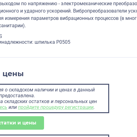
выходом по напряжению - электромеханические преобра
ионного и ударного ускорений. Вибропреобразователи ус
я измерения параметров вибрационных процессов (в мног
анитарии).
S
инадлежности: шпилька P0505
и цены
 о складском наличии и ценах в данный
предоставлена.
а складских остатков и персональных цен
есь
или
пройдите процедуру регистрации
.
статки и цены