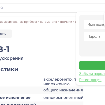
-измерительные приборы и автоматика
/
Датчики
/
Виброускорения
/
1V
иску
B-1
ускорения
истики
Забыли парол
акселерометр, по
Регистрация
напряжению
общего назначения
кое исполнение
однокомпонентный