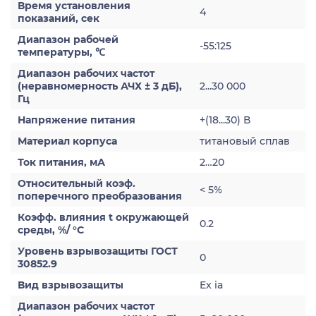
Время установления
4
показаний, сек
Диапазон рабочей
-55:125
температуры, ℃
Диапазон рабочих частот
(неравномерность АЧХ ± 3 дБ),
2...30 000
Гц
Напряжение питания
+(18...30) В
Материал корпуса
титановый сплав
Ток питания, мА
2…20
Относительный коэф.
< 5%
поперечного преобразования
Коэфф. влияния t окружающей
0.2
среды, %/ °С
Уровень взрывозащиты ГОСТ
0
30852.9
Вид взрывозащиты
Ex ia
Диапазон рабочих частот