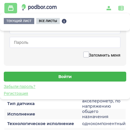
ТЕКУЩИЙ ЛИСТ
ВСЕ ЛИСТЫ
Главная
/
Контрольно-измерительные приборы и автоматика
/
Датчики
/
Виброускорения
/
1V108HA-1
Вернуться к списку
Запомнить меня
1V108HA-1
Датчик виброускорения
Забыли пароль?
Характеристики
Регистрация
акселерометр, по
Тип датчика
напряжению
общего
Исполнение
назначения
Технологическое исполнение
однокомпонентный