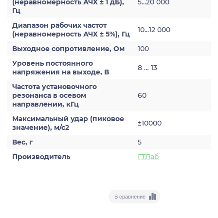
(неравномерность АЧХ ± 1 дБ),
5...20 000
Гц
Диапазон рабочих частот
10...12 000
(неравномерность АЧХ ± 5%), Гц
Выходное сопротивление, Ом
100
Уровень постоянного
8 … 13
напряжения на выходе, В
Частота установочного
резонанса в осевом
60
направлении, кГц
Максимальный удар (пиковое
±10000
значение), м/с2
Вес, г
5
Производитель
ГТЛаб
В сравнение