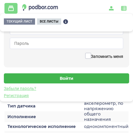
ТЕКУЩИЙ ЛИСТ
ВСЕ ЛИСТЫ
Главная
/
Контрольно-измерительные приборы и автоматика
/
Датчики
/
Виброускорения
/
1V107HG-50
Вернуться к списку
Запомнить меня
1V107HG-50
Датчик виброускорения
Забыли пароль?
Характеристики
Регистрация
акселерометр, по
Тип датчика
напряжению
общего
Исполнение
назначения
Технологическое исполнение
однокомпонентный