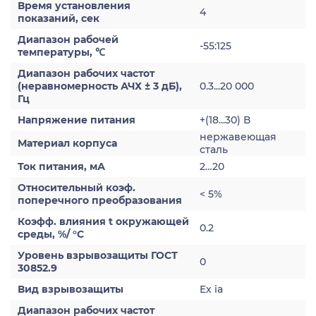
Время установления
4
показаний, сек
Диапазон рабочей
-55:125
температуры, ℃
Диапазон рабочих частот
(неравномерность АЧХ ± 3 дБ),
0.3...20 000
Гц
Напряжение питания
+(18...30) В
нержавеющая
Материал корпуса
сталь
Ток питания, мА
2…20
Относительный коэф.
< 5%
поперечного преобразования
Коэфф. влияния t окружающей
0.2
среды, %/ °С
Уровень взрывозащиты ГОСТ
0
30852.9
Вид взрывозащиты
Ex ia
Диапазон рабочих частот