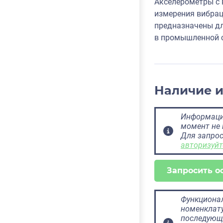
Акселерометры с 
измерения вибрац
предназначены дл
в промышленной с
Наличие 
Информация
момент не 
Для запрос
авторизуйт
Запросить о
Функционал
номенклату
последующ