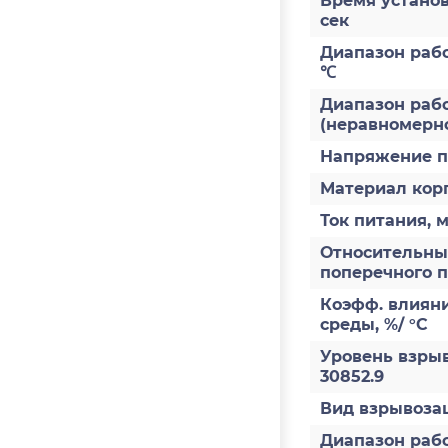
Время установ
сек
Диапазон раб
℃
Диапазон рабо
(неравномерно
Напряжение п
Материал кор
Ток питания, 
Относительны
поперечного 
Коэфф. влиян
среды, %/ °С
Уровень взры
30852.9
Вид взрывоз
Диапазон рабо