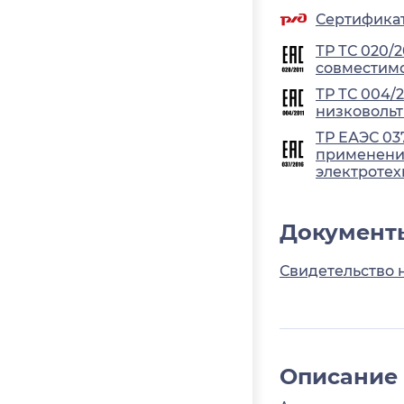
Сертификат
ТР ТС 020/
совместимо
ТР ТС 004/
низковольт
ТР ЕАЭС 03
применения
электротех
Документ
Свидетельство 
Описание