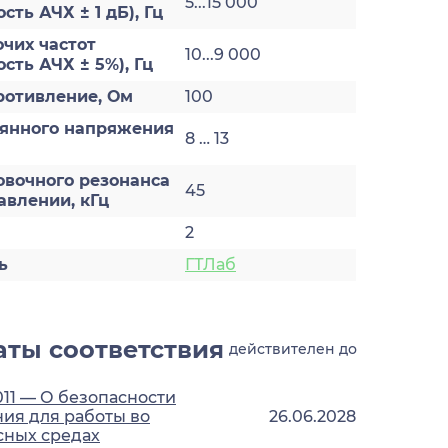
5...15 000
ть АЧХ ± 1 дБ), Гц
чих частот
10...9 000
сть АЧХ ± 5%), Гц
ротивление, Ом
100
оянного напряжения
8 … 13
овочного резонанса
45
авлении, кГц
2
ь
ГТЛаб
ты соответствия
действителен до
011 — О безопасности
ия для работы во
26.06.2028
сных средах