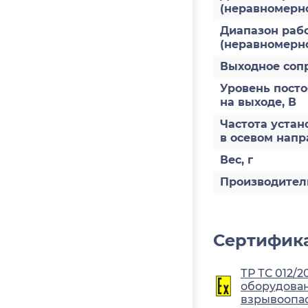
(неравномернос
Диапазон рабо
(неравномерно
Выходное соп
Уровень пост
на выходе, В
Частота устан
в осевом напр
Вес, г
Производител
Сертифика
ТР ТС 012/2
оборудован
взрывоопа