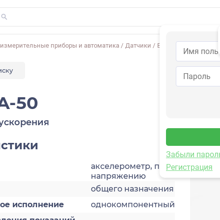
-измерительные приборы и автоматика
/
Датчики
/
Виброускорения
/
1V
иску
A-50
ускорения
истики
Забыли парол
акселерометр, по
Регистрация
напряжению
общего назначения
кое исполнение
однокомпонентный