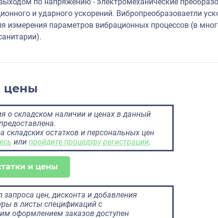
выходом по напряжению - электромеханические преобра
ионного и ударного ускорений. Вибропреобразоваетли ус
я измерения параметров вибрационных процессов (в мног
анитарии).
и цены
 о складском наличии и ценах в данный
предоставлена.
а складских остатков и персональных цен
есь
или
пройдите процедуру регистрации
.
статки и цены
 запроса цен, дисконта и добавления
ры в листы спецификаций с
им оформлением заказов доступен