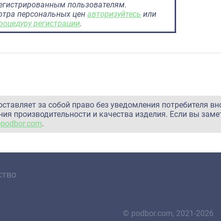
регистрированным пользователям.
отра персональных цен
авторизуйтесь
или
роцедуру регистрации
.
оставляет за собой право без уведомления потребителя вн
ия производительности и качества изделия. Если вы заме
@podbor.com
.
ство
© podbor.com, 2021-2026