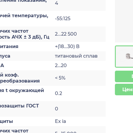
ления показаний,
4
очей температуры,
-55:125
чих частот
2...22 500
сть АЧХ ± 3 дБ), Гц
итания
+(18...30) В
пуса
титановый сплав
мА
2…20
й коэф.
< 5%
преобразования
Цен
ия t окружающей
0.2
возащиты ГОСТ
0
ащиты
Ex ia
чих частот