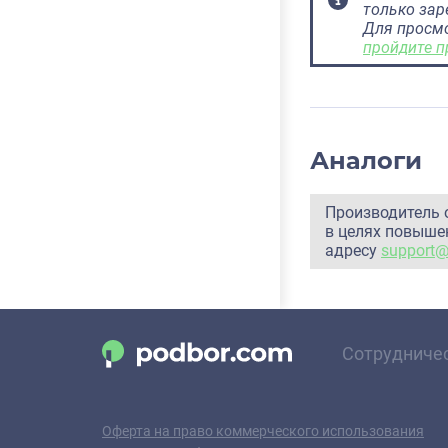
только за
Для просм
пройдите п
Аналоги
Производитель 
в целях повышен
адресу
support
Сотрудниче
Оферта на право коммерческого использования