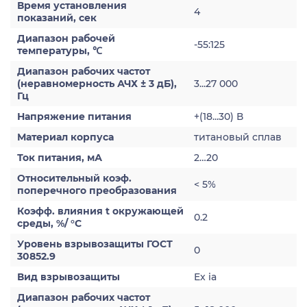
Время установления
4
показаний, сек
Диапазон рабочей
-55:125
температуры, ℃
Диапазон рабочих частот
(неравномерность АЧХ ± 3 дБ),
3...27 000
Гц
Напряжение питания
+(18...30) В
Материал корпуса
титановый сплав
Ток питания, мА
2…20
Относительный коэф.
< 5%
поперечного преобразования
Коэфф. влияния t окружающей
0.2
среды, %/ °С
Уровень взрывозащиты ГОСТ
0
30852.9
Вид взрывозащиты
Ex ia
Диапазон рабочих частот