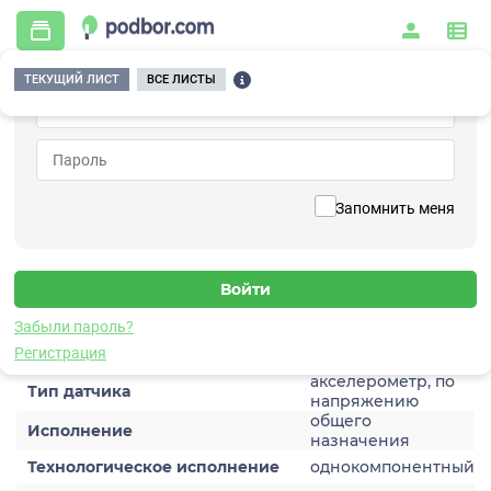
ТЕКУЩИЙ ЛИСТ
ВСЕ ЛИСТЫ
Главная
/
Контрольно-измерительные приборы и автоматика
/
Датчики
/
Виброускорения
/
1V103TB-2
Вернуться к списку
Запомнить меня
1V103TB-2
Датчик виброускорения
Забыли пароль?
Характеристики
Регистрация
акселерометр, по
Тип датчика
напряжению
общего
Исполнение
назначения
Технологическое исполнение
однокомпонентный