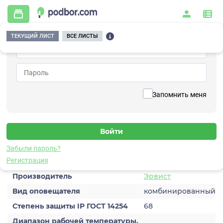
ТЕКУЩИЙ ЛИСТ
ВСЕ ЛИСТЫ
Главная
/
Охранно-пожарная сигнализация
/
Оповещатели охранно-пожарные
/
Комбинированные
/
Плазма-Ех(m)-СЗ-4
Вернуться к списку
Запомнить меня
Плазма-Ех(m)-СЗ-4
Оповещатель комбинированный
Забыли пароль?
Характеристики
Регистрация
Производитель
Эрвист
Вид оповещателя
комбинированный
Степень защиты IP ГОСТ 14254
68
Диапазон рабочей температуры,