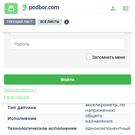
ТЕКУЩИЙ ЛИСТ
ВСЕ ЛИСТЫ
Главная
/
Контрольно-измерительные приборы и автоматика
/
Датчики
/
Виброускорения
/
1V103TA-10
Вернуться к списку
Запомнить меня
1V103TA-10
Датчик виброускорения
Забыли пароль?
Характеристики
Регистрация
акселерометр, по
Тип датчика
напряжению
общего
Исполнение
назначения
Технологическое исполнение
однокомпонентный