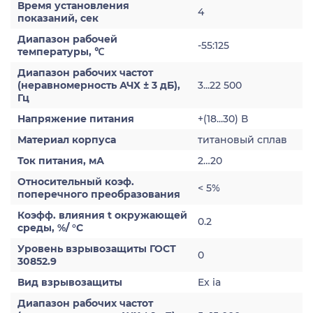
Время установления
4
показаний, сек
Диапазон рабочей
-55:125
температуры, ℃
Диапазон рабочих частот
(неравномерность АЧХ ± 3 дБ),
3...22 500
Гц
Напряжение питания
+(18...30) В
Материал корпуса
титановый сплав
Ток питания, мА
2…20
Относительный коэф.
< 5%
поперечного преобразования
Коэфф. влияния t окружающей
0.2
среды, %/ °С
Уровень взрывозащиты ГОСТ
0
30852.9
Вид взрывозащиты
Ex ia
Диапазон рабочих частот