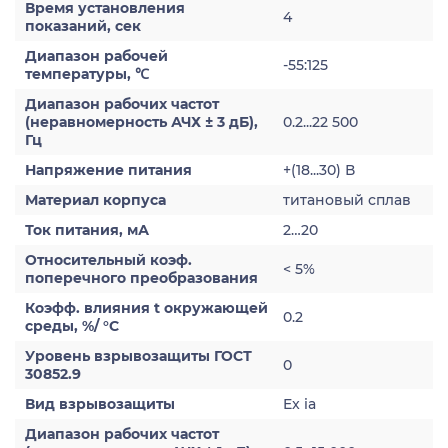
Время установления
4
показаний, сек
Диапазон рабочей
-55:125
температуры, ℃
Диапазон рабочих частот
(неравномерность АЧХ ± 3 дБ),
0.2...22 500
Гц
Напряжение питания
+(18...30) В
Материал корпуса
титановый сплав
Ток питания, мА
2…20
Относительный коэф.
< 5%
поперечного преобразования
Коэфф. влияния t окружающей
0.2
среды, %/ °С
Уровень взрывозащиты ГОСТ
0
30852.9
Вид взрывозащиты
Ex ia
Диапазон рабочих частот