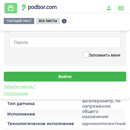
ТЕКУЩИЙ ЛИСТ
ВСЕ ЛИСТЫ
Главная
/
Контрольно-измерительные приборы и автоматика
/
Датчики
/
Виброускорения
/
1V108HA-500
Вернуться к списку
Запомнить меня
1V108HA-500
Датчик виброускорения
Забыли пароль?
Характеристики
Регистрация
акселерометр, по
Тип датчика
напряжению
общего
Исполнение
назначения
Технологическое исполнение
однокомпонентный