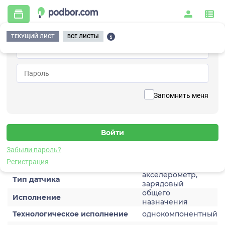
ТЕКУЩИЙ ЛИСТ
ВСЕ ЛИСТЫ
Главная
/
Контрольно-измерительные приборы и автоматика
/
Датчики
/
Виброускорения
/
1C104HB
Вернуться к списку
Запомнить меня
1C104HB
Датчик виброускорения
Забыли пароль?
Характеристики
Регистрация
акселерометр,
Тип датчика
зарядовый
общего
Исполнение
назначения
Технологическое исполнение
однокомпонентный