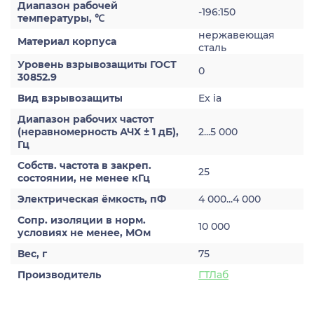
Диапазон рабочей
-196:150
температуры, ℃
нержавеющая
Материал корпуса
сталь
Уровень взрывозащиты ГОСТ
0
30852.9
Вид взрывозащиты
Ex ia
Диапазон рабочих частот
(неравномерность АЧХ ± 1 дБ),
2...5 000
Гц
Собств. частота в закреп.
25
состоянии, не менее кГц
Электрическая ёмкость, пФ
4 000...4 000
Сопр. изоляции в норм.
10 000
условиях не менее, МОм
Вес, г
75
Производитель
ГТЛаб