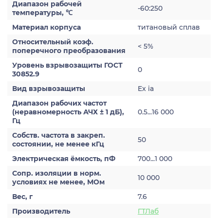
Диапазон рабочей
-60:250
температуры, ℃
Материал корпуса
титановый сплав
Относительный коэф.
< 5%
поперечного преобразования
Уровень взрывозащиты ГОСТ
0
30852.9
Вид взрывозащиты
Ex ia
Диапазон рабочих частот
(неравномерность АЧХ ± 1 дБ),
0.5...16 000
Гц
Собств. частота в закреп.
50
состоянии, не менее кГц
Электрическая ёмкость, пФ
700...1 000
Сопр. изоляции в норм.
10 000
условиях не менее, МОм
Вес, г
7.6
Производитель
ГТЛаб