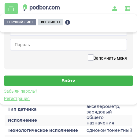
ТЕКУЩИЙ ЛИСТ
ВСЕ ЛИСТЫ
Главная
/
Контрольно-измерительные приборы и автоматика
/
Датчики
/
Виброускорения
/
1C103TA-01
Вернуться к списку
Запомнить меня
1C103TA-01
Датчик виброускорения
Забыли пароль?
Характеристики
Регистрация
акселерометр,
Тип датчика
зарядовый
общего
Исполнение
назначения
Технологическое исполнение
однокомпонентный