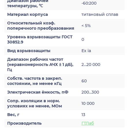
Диапазон рабочей
-60:200
температуры, ℃
Материал корпуса
титановый сплав
Относительный коэф.
< 5%
поперечного преобразования
Уровень взрывозащиты ГОСТ
0
30852.9
Вид взрывозащиты
Ex ia
Диапазон рабочих частот
(неравномерность АЧХ ± 1 дБ),
2...20 000
Гц
Собств. частота в закреп.
60
состоянии, не менее кГц
Электрическая ёмкость, пФ
200...300
Сопр. изоляции в норм.
10 000
условиях не менее, МОм
Вес, г
13
Производитель
ГТЛаб