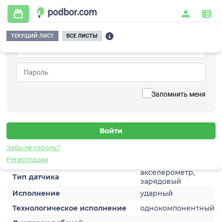
ТЕКУЩИЙ ЛИСТ
ВСЕ ЛИСТЫ
Главная
/
Контрольно-измерительные приборы и автоматика
/
Датчики
/
Виброускорения
/
1C306HA-01
Вернуться к списку
Запомнить меня
1C306HA-01
Датчик виброускорения
Забыли пароль?
Характеристики
Регистрация
акселерометр,
Тип датчика
зарядовый
Исполнение
ударный
Технологическое исполнение
однокомпонентный