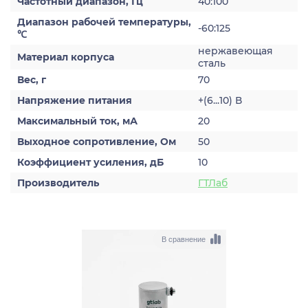
Частотный диапазон, Гц
40:100
Диапазон рабочей температуры,
-60:125
℃
нержавеющая
Материал корпуса
сталь
Вес, г
70
Напряжение питания
+(6...10) В
Максимальный ток, мА
20
Выходное сопротивление, Ом
50
Коэффициент усиления, дБ
10
Производитель
ГТЛаб
В сравнение