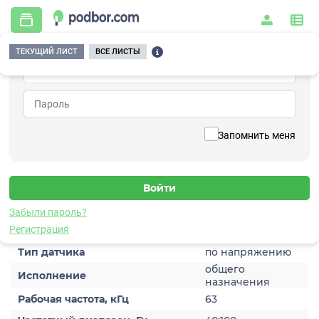
ТЕКУЩИЙ ЛИСТ
ВСЕ ЛИСТЫ
Главная
/
Контрольно-измерительные приборы и автоматика
/
Датчики
/
Акустической эмиссии
/
7V104HA
Вернуться к списку
Запомнить меня
7V104HA
Датчик акустической эмиссии
Забыли пароль?
Характеристики
Регистрация
Тип датчика
по напряжению
общего
Исполнение
назначения
Рабочая частота, кГц
63