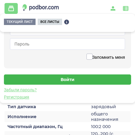
ТЕКУЩИЙ ЛИСТ
ВСЕ ЛИСТЫ
Главная
/
Контрольно-измерительные приборы и автоматика
/
Датчики
/
Акустической эмиссии
/
7C209TA
Вернуться к списку
Запомнить меня
7C209TA
Датчик акустической эмиссии
Забыли пароль?
Характеристики
Регистрация
Тип датчика
зарядовый
общего
Исполнение
назначения
Частотный диапазон, Гц
100:2 000
120...200 (с