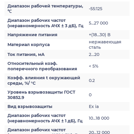
Диапазон рабочей температуры,
-55:125
℃
Диапазон рабочих частот
5...27 000
(неравномерность АЧХ ± 3 дБ), Гц
Напряжение питания
+(18...30) В
нержавеющая
Материал корпуса
сталь
Ток питания, мА
2…20
Относительный коэф.
< 5%
поперечного преобразования
Коэфф. влияния t окружающей
0.2
среды, %/ °С
Уровень взрывозащиты ГОСТ
0
30852.9
Вид взрывозащиты
Ex ia
Диапазон рабочих частот
10...18 000
(неравномерность АЧХ ± 1 дБ), Гц
Диапазон рабочих частот
20...12 000