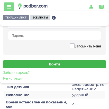
ТЕКУЩИЙ ЛИСТ
ВСЕ ЛИСТЫ
Главная
/
Контрольно-измерительные приборы и автоматика
/
Датчики
/
Виброускорения
/
1V301HA-3
Вернуться к списку
Запомнить меня
1V301HA-3
Датчик виброускорения
Забыли пароль?
Характеристики
Регистрация
акселерометр, по
Тип датчика
напряжению
Исполнение
ударный
Время установления показаний,
4
сек