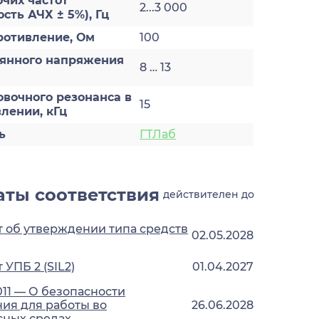
чих частот
2...3 000
сть АЧХ ± 5%), Гц
ротивление, Ом
100
оянного напряжения
8 … 13
овочного резонанса в
15
лении, кГц
ь
ГТЛаб
ты соответствия
действителен до
 об утверждении типа средств
02.05.2028
УПБ 2 (SIL2)
01.04.2027
011 — О безопасности
ия для работы во
26.06.2028
сных средах