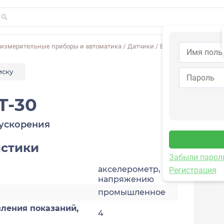
-измерительные приборы и автоматика
/
Датчики
/
Виброускорения
/
1V
иску
T-30
ускорения
истики
Забыли парол
акселерометр, по
Регистрация
напряжению
промышленное
ления показаний,
4