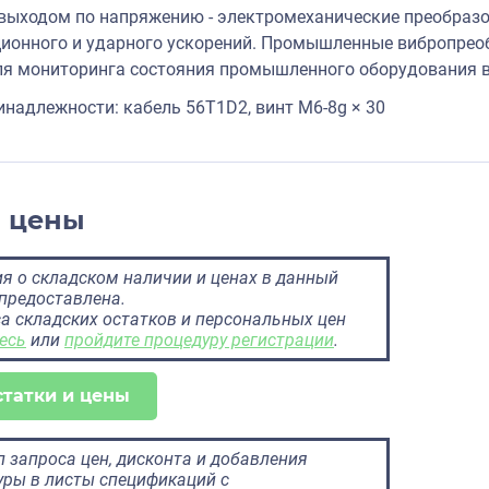
выходом по напряжению - электромеханические преобра
ионного и ударного ускорений. Промышленные вибропрео
я мониторинга состояния промышленного оборудования в
надлежности: кабель 56T1D2, винт M6-8g × 30
и цены
 о складском наличии и ценах в данный
предоставлена.
а складских остатков и персональных цен
есь
или
пройдите процедуру регистрации
.
статки и цены
 запроса цен, дисконта и добавления
ры в листы спецификаций с