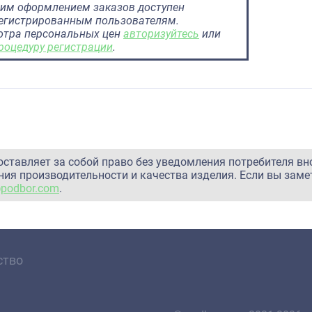
им оформлением заказов доступен
регистрированным пользователям.
отра персональных цен
авторизуйтесь
или
роцедуру регистрации
.
оставляет за собой право без уведомления потребителя вн
ия производительности и качества изделия. Если вы заме
@podbor.com
.
ство