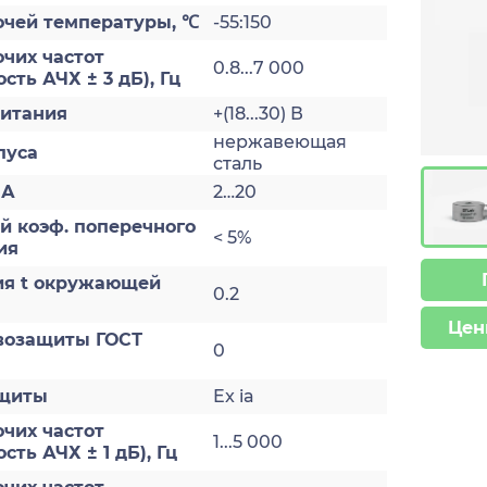
очей температуры, ℃
-55:150
чих частот
0.8...7 000
сть АЧХ ± 3 дБ), Гц
итания
+(18...30) В
нержавеющая
пуса
сталь
мА
2…20
й коэф. поперечного
< 5%
ия
ия t окружающей
0.2
Цен
возащиты ГОСТ
0
ащиты
Ex ia
чих частот
1...5 000
ть АЧХ ± 1 дБ), Гц