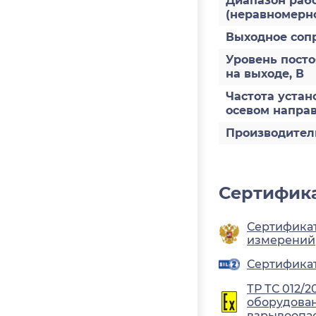
Диапазон рабо
(неравномерно
Выходное соп
Уровень пост
на выходе, В
Частота устан
осевом направ
Производител
Сертифика
Сертификат
измерений
Сертификат 
ТР ТС 012/2
оборудован
взрывоопа