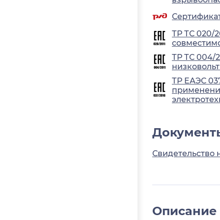
Сертификат
ТР ТС 020/
совместимо
ТР ТС 004/
низковольт
ТР ЕАЭС 03
применения
электротех
Документ
Свидетельство 
Описание