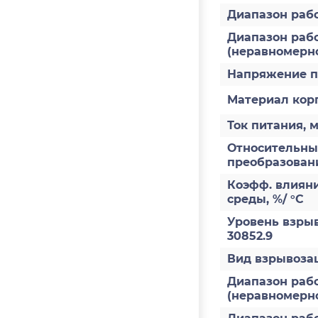
Диапазон раб
Диапазон рабо
(неравномерно
Напряжение п
Материал кор
Ток питания, 
Относительны
преобразован
Коэфф. влиян
среды, %/ °С
Уровень взры
30852.9
Вид взрывоз
Диапазон рабо
(неравномернос