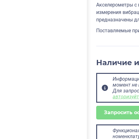
Акселерометры с 
измерения вибрац
предназначены дл
Поставляемые при
Наличие 
Информация
момент не 
Для запрос
авторизуйт
Запросить о
Функционал
номенклату