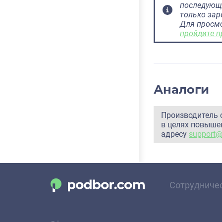
последующ
только за
Для просм
пройдите п
Аналоги
Производитель 
в целях повышен
адресу
support
Сотрудниче