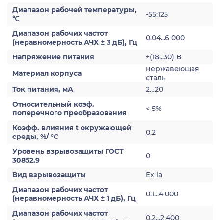
Диапазон рабочей температуры,
-55:125
℃
Диапазон рабочих частот
0.04...6 000
(неравномерность АЧХ ± 3 дБ), Гц
Напряжение питания
+(18...30) В
нержавеющая
Материал корпуса
сталь
Ток питания, мА
2…20
Относительный коэф.
< 5%
поперечного преобразования
Коэфф. влияния t окружающей
0.2
среды, %/ °С
Уровень взрывозащиты ГОСТ
0
30852.9
Вид взрывозащиты
Ex ia
Диапазон рабочих частот
0.1...4 000
(неравномерность АЧХ ± 1 дБ), Гц
Диапазон рабочих частот
0.2...2 400