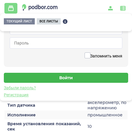
ТЕКУЩИЙ ЛИСТ
ВСЕ ЛИСТЫ
Главная
/
Контрольно-измерительные приборы и автоматика
/
Датчики
/
Виброускорения
/
1V242TH-200
Вернуться к списку
Запомнить меня
1V242TH-200
Датчик виброускорения
Забыли пароль?
Характеристики
Регистрация
акселерометр, по
Тип датчика
напряжению
Исполнение
промышленное
Время установления показаний,
10
сек