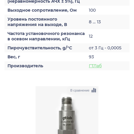
(неравномерность АЧХ ± 5%), Гц
Выходное сопротивление, Ом
100
Уровень постоянного
8 … 13
напряжения на выходе, В
Частота установочного резонанса
12
в осевом направлении, кГц
Пирочувствительность, g/°С
от 3 Гц - 0,0005
Вес, г
93
Производитель
ГТЛаб
В сравнение