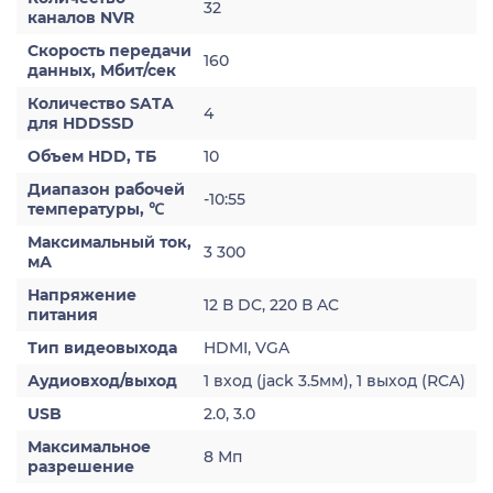
32
каналов NVR
Скорость передачи
160
данных, Мбит/сек
Количество SATA
4
для HDDSSD
Объем HDD, ТБ
10
Диапазон рабочей
-10:55
температуры, ℃
Максимальный ток,
3 300
мА
Напряжение
12 В DC, 220 В AC
питания
Тип видеовыхода
HDMI, VGA
Аудиовход/выход
1 вход (jack 3.5мм), 1 выход (RCA)
USB
2.0, 3.0
Максимальное
8 Мп
разрешение