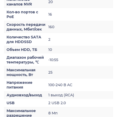
20
каналов NVR
Кол-во портов с
16
PoE
Скорость передачи
160
данных, Мбит/сек
Количество SATA
2
для HDDSSD
Объем HDD, ТБ
10
Диапазон рабочей
-10:55
температуры, ℃
Максимальная
25
мощность, Вт
Напряжение
100-240 В AC
питания
Аудиовход/выход
1 выход (RCA)
USB
2 USB 2.0
Максимальное
8 Мп
разрешение