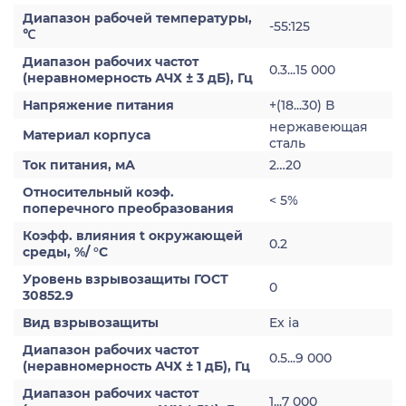
Диапазон рабочей температуры,
-55:125
℃
Диапазон рабочих частот
0.3...15 000
(неравномерность АЧХ ± 3 дБ), Гц
Напряжение питания
+(18...30) В
нержавеющая
Материал корпуса
сталь
Ток питания, мА
2…20
Относительный коэф.
< 5%
поперечного преобразования
Коэфф. влияния t окружающей
0.2
среды, %/ °С
Уровень взрывозащиты ГОСТ
0
30852.9
Вид взрывозащиты
Ex ia
Диапазон рабочих частот
0.5...9 000
(неравномерность АЧХ ± 1 дБ), Гц
Диапазон рабочих частот
1...7 000