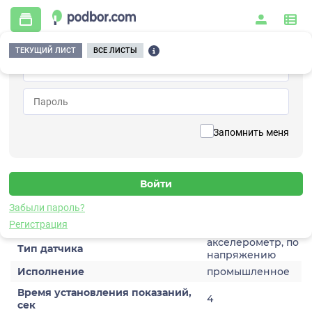
ТЕКУЩИЙ ЛИСТ
ВСЕ ЛИСТЫ
Главная
/
Контрольно-измерительные приборы и автоматика
/
Датчики
/
Виброускорения
/
1V202TH-50
Вернуться к списку
Запомнить меня
1V202TH-50
Датчик виброускорения
Забыли пароль?
Характеристики
Регистрация
акселерометр, по
Тип датчика
напряжению
Исполнение
промышленное
Время установления показаний,
4
сек