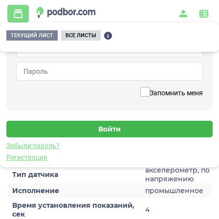
ТЕКУЩИЙ ЛИСТ
ВСЕ ЛИСТЫ
Главная
/
Контрольно-измерительные приборы и автоматика
/
Датчики
/
Виброускорения
/
1V266HN-10
Вернуться к списку
Запомнить меня
1V266HN-10
Датчик виброускорения
Забыли пароль?
Характеристики
Регистрация
акселерометр, по
Тип датчика
напряжению
Исполнение
промышленное
Время установления показаний,
4
сек