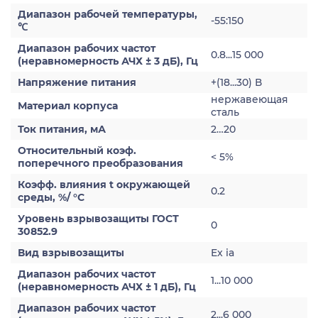
Диапазон рабочей температуры,
-55:150
℃
Диапазон рабочих частот
0.8...15 000
(неравномерность АЧХ ± 3 дБ), Гц
Напряжение питания
+(18...30) В
нержавеющая
Материал корпуса
сталь
Ток питания, мА
2…20
Относительный коэф.
< 5%
поперечного преобразования
Коэфф. влияния t окружающей
0.2
среды, %/ °С
Уровень взрывозащиты ГОСТ
0
30852.9
Вид взрывозащиты
Ex ia
Диапазон рабочих частот
1...10 000
(неравномерность АЧХ ± 1 дБ), Гц
Диапазон рабочих частот
2...6 000