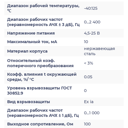
Диапазон рабочей температуры,
-40:125
℃
Диапазон рабочих частот
0...2 400
(неравномерность АЧХ ± 3 дБ), Гц
Напряжение питания
4,5-25 В
Максимальный ток, мА
10
нержавеющая
Материал корпуса
сталь
Относительный коэф.
< 3%
поперечного преобразования
Коэфф. влияния t окружающей
0.05
среды, %/ °С
Уровень взрывозащиты ГОСТ
0
30852.9
Вид взрывозащиты
Ex ia
Диапазон рабочих частот
0...1 000
(неравномерность АЧХ ± 1 дБ), Гц
Выходное сопротивление, Ом
100