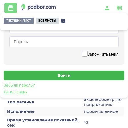
ТЕКУЩИЙ ЛИСТ
ВСЕ ЛИСТЫ
Главная
/
Контрольно-измерительные приборы и автоматика
/
Датчики
/
Виброускорения
/
1V252HM-100
Вернуться к списку
Запомнить меня
1V252HM-100
Датчик виброускорения
Забыли пароль?
Характеристики
Регистрация
акселерометр, по
Тип датчика
напряжению
Исполнение
промышленное
Время установления показаний,
10
сек