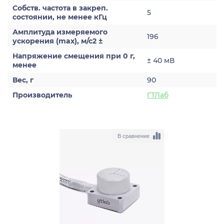
Собств. частота в закреп.
5
состоянии, не менее кГц
Амплитуда измеряемого
196
ускорения (max), м/с2 ±
Напряжение смещения при 0 г,
± 40 мВ
менее
Вес, г
90
Производитель
ГТЛаб
В сравнение