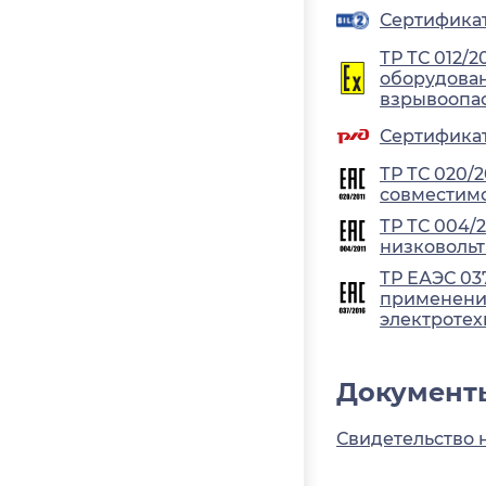
Сертификат 
ТР ТС 012/2
оборудован
взрывоопа
Сертификат
ТР ТС 020/
совместимо
ТР ТС 004/
низковольт
ТР ЕАЭС 03
применения
электротех
Документ
Свидетельство 