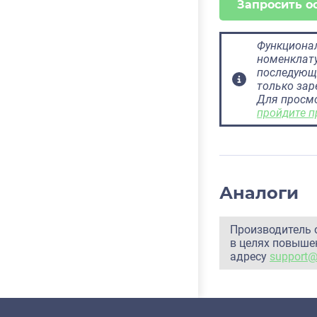
Запросить о
Функционал
номенклату
последующ
только за
Для просм
пройдите п
Аналоги
Производитель 
в целях повышен
адресу
support