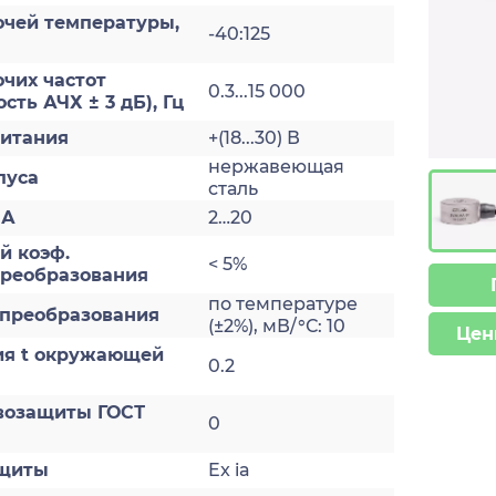
очей температуры,
-40:125
чих частот
0.3...15 000
сть АЧХ ± 3 дБ), Гц
итания
+(18...30) В
нержавеющая
пуса
сталь
мА
2…20
й коэф.
< 5%
преобразования
по температуре
преобразования
(±2%), мВ/°С: 10
Цен
ия t окружающей
0.2
возащиты ГОСТ
0
ащиты
Ex ia