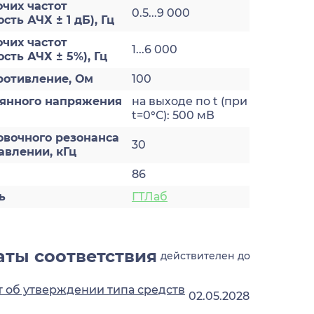
чих частот
0.5...9 000
ть АЧХ ± 1 дБ), Гц
чих частот
1...6 000
сть АЧХ ± 5%), Гц
ротивление, Ом
100
оянного напряжения
на выходе по t (при
t=0°С): 500 мВ
овочного резонанса
30
авлении, кГц
86
ь
ГТЛаб
ты соответствия
действителен до
 об утверждении типа средств
02.05.2028