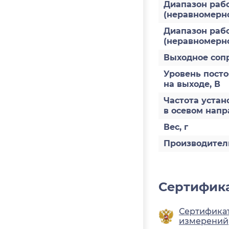
Диапазон рабо
(неравномернос
Диапазон рабо
(неравномерно
Выходное соп
Уровень пост
на выходе, В
Частота устан
в осевом напр
Вес, г
Производител
Сертифика
Сертификат
измерений