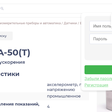
-измерительные приборы и автоматика
/
Датчики
/
Виброускорения
/
1V
иску
A-50(T)
ускорения
истики
Забыли парол
акселерометр, по
Регистрация
напряжению
промышленное
ления показаний,
4