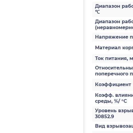
Диапазон раб
℃
Диапазон рабо
(неравномерно
Напряжение п
Материал кор
Ток питания, 
Относительны
поперечного 
Коэффициент 
Коэфф. влиян
среды, %/ °С
Уровень взры
30852.9
Вид взрывоз