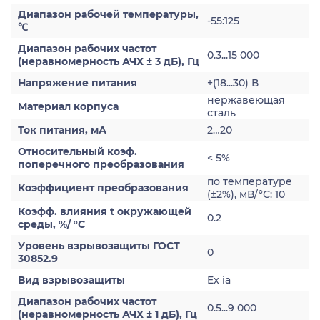
Диапазон рабочей температуры,
-55:125
℃
Диапазон рабочих частот
0.3...15 000
(неравномерность АЧХ ± 3 дБ), Гц
Напряжение питания
+(18...30) В
нержавеющая
Материал корпуса
сталь
Ток питания, мА
2…20
Относительный коэф.
< 5%
поперечного преобразования
по температуре
Коэффициент преобразования
(±2%), мВ/°С: 10
Коэфф. влияния t окружающей
0.2
среды, %/ °С
Уровень взрывозащиты ГОСТ
0
30852.9
Вид взрывозащиты
Ex ia
Диапазон рабочих частот
0.5...9 000
(неравномерность АЧХ ± 1 дБ), Гц