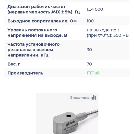
Диапазон рабочих частот
1...4 000
(неравномерность АЧХ ± 5%), Гц
Выходное сопротивление, Ом
100
Уровень постоянного
на выходе по t
напряжения на выходе, В
(при t=0°С): 500 мВ
Частота установочного
резонанса в осевом
30
направлении, кГц
Вес, г
70
Производитель
ГТЛаб
В сравнение