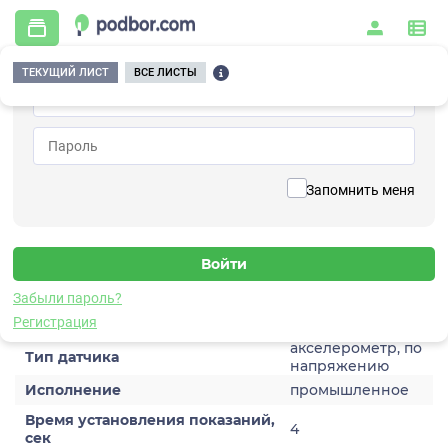
ТЕКУЩИЙ ЛИСТ
ВСЕ ЛИСТЫ
Главная
/
Контрольно-измерительные приборы и автоматика
/
Датчики
/
Виброускорения
/
1V203HM-10
Вернуться к списку
Запомнить меня
1V203HM-10
Датчик виброускорения
Забыли пароль?
Характеристики
Регистрация
акселерометр, по
Тип датчика
напряжению
Исполнение
промышленное
Время установления показаний,
4
сек