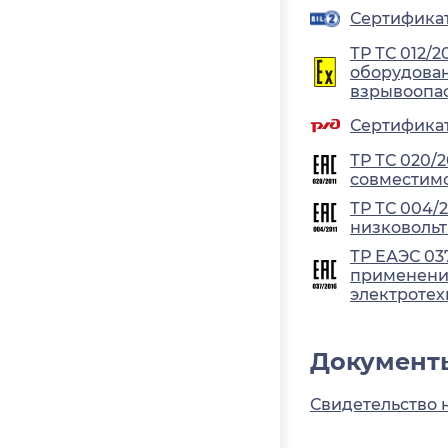
Сертификат 
ТР ТС 012/2
оборудован
взрывоопа
Сертификат
ТР ТС 020/
совместимо
ТР ТС 004/
низковольт
ТР ЕАЭС 03
применения
электротех
Документ
Свидетельство 