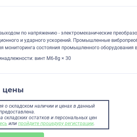
выходом по напряжению - электромеханические преобра
ионного и ударного ускорений. Промышленные вибропрео
я мониторинга состояния промышленного оборудования в
надлежности: винт M6-8g × 30
и цены
 о складском наличии и ценах в данный
предоставлена.
а складских остатков и персональных цен
есь
или
пройдите процедуру регистрации
.