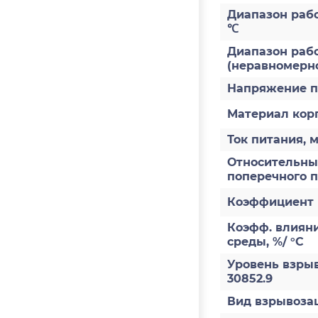
Диапазон раб
℃
Диапазон рабо
(неравномерно
Напряжение п
Материал кор
Ток питания, 
Относительны
поперечного 
Коэффициент 
Коэфф. влиян
среды, %/ °С
Уровень взры
30852.9
Вид взрывоз