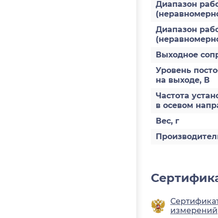
Диапазон рабо
(неравномернос
Диапазон рабо
(неравномерно
Выходное соп
Уровень пост
на выходе, В
Частота устан
в осевом напр
Вес, г
Производител
Сертифика
Сертификат
измерений