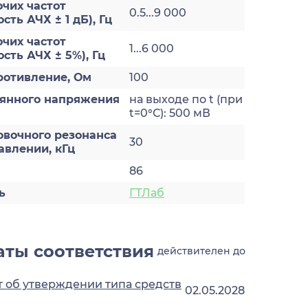
чих частот
0.5...9 000
ть АЧХ ± 1 дБ), Гц
чих частот
1...6 000
сть АЧХ ± 5%), Гц
ротивление, Ом
100
оянного напряжения
на выходе по t (при
t=0°С): 500 мВ
овочного резонанса
30
авлении, кГц
86
ь
ГТЛаб
ты соответствия
действителен до
 об утверждении типа средств
02.05.2028