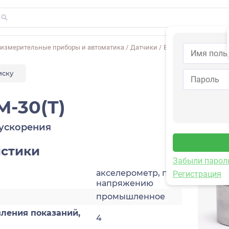
-измерительные приборы и автоматика
/
Датчики
/
Виброускорения
/
1V
иску
M-30(T)
ускорения
истики
Забыли парол
акселерометр, по
Регистрация
напряжению
промышленное
ления показаний,
4