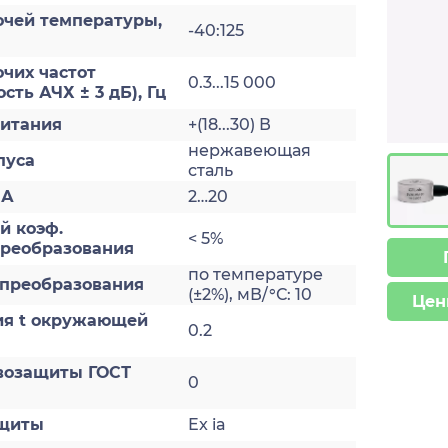
очей температуры,
-40:125
чих частот
0.3...15 000
сть АЧХ ± 3 дБ), Гц
итания
+(18...30) В
нержавеющая
пуса
сталь
мА
2…20
й коэф.
< 5%
преобразования
по температуре
преобразования
(±2%), мВ/°С: 10
Цен
ия t окружающей
0.2
возащиты ГОСТ
0
ащиты
Ex ia