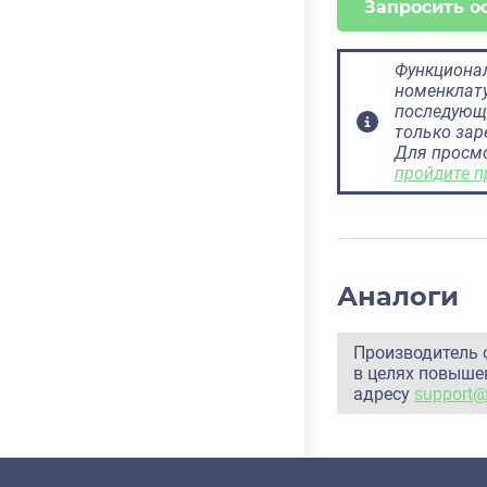
Запросить о
Функционал
номенклату
последующ
только за
Для просм
пройдите п
Аналоги
Производитель 
в целях повышен
адресу
support