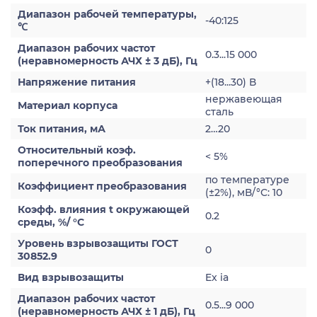
Диапазон рабочей температуры,
-40:125
℃
Диапазон рабочих частот
0.3...15 000
(неравномерность АЧХ ± 3 дБ), Гц
Напряжение питания
+(18...30) В
нержавеющая
Материал корпуса
сталь
Ток питания, мА
2…20
Относительный коэф.
< 5%
поперечного преобразования
по температуре
Коэффициент преобразования
(±2%), мВ/°С: 10
Коэфф. влияния t окружающей
0.2
среды, %/ °С
Уровень взрывозащиты ГОСТ
0
30852.9
Вид взрывозащиты
Ex ia
Диапазон рабочих частот
0.5...9 000
(неравномерность АЧХ ± 1 дБ), Гц