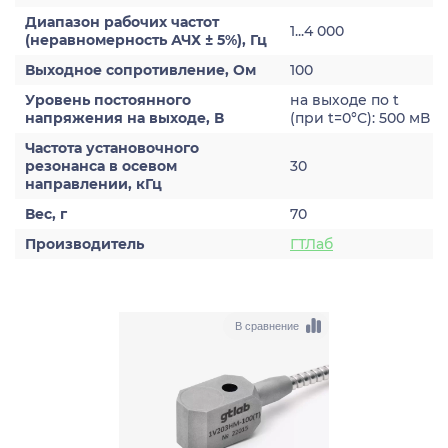
Диапазон рабочих частот
1...4 000
(неравномерность АЧХ ± 5%), Гц
Выходное сопротивление, Ом
100
Уровень постоянного
на выходе по t
напряжения на выходе, В
(при t=0°С): 500 мВ
Частота установочного
резонанса в осевом
30
направлении, кГц
Вес, г
70
Производитель
ГТЛаб
В сравнение