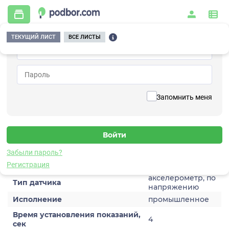
ТЕКУЩИЙ ЛИСТ
ВСЕ ЛИСТЫ
Главная
/
Контрольно-измерительные приборы и автоматика
/
Датчики
/
Виброускорения
/
1V203HM-30(T)
Вернуться к списку
Запомнить меня
1V203HM-30(T)
Датчик виброускорения
Забыли пароль?
Характеристики
Регистрация
акселерометр, по
Тип датчика
напряжению
Исполнение
промышленное
Время установления показаний,
4
сек