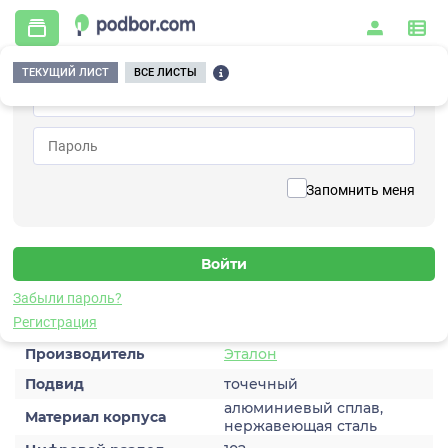
ТЕКУЩИЙ ЛИСТ
ВСЕ ЛИСТЫ
Главная
/
Охранно-пожарная сигнализация
/
Извещатели пожарные
/
Тепловые
/
ИП102-1В
Вернуться к списку
Запомнить меня
ИП102-1В
Извещатель тепловой
Забыли пароль?
Характеристики
Регистрация
Производитель
Эталон
Подвид
точечный
алюминиевый сплав,
Материал корпуса
нержавеющая сталь