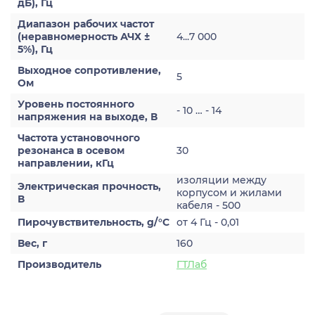
дБ), Гц
Диапазон рабочих частот
(неравномерность АЧХ ±
4...7 000
5%), Гц
Выходное сопротивление,
5
Ом
Уровень постоянного
- 10 … - 14
напряжения на выходе, В
Частота установочного
резонанса в осевом
30
направлении, кГц
изоляции между
Электрическая прочность,
корпусом и жилами
В
кабеля - 500
Пирочувствительность, g/°С
от 4 Гц - 0,01
Вес, г
160
Производитель
ГТЛаб