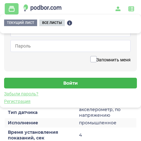
ТЕКУЩИЙ ЛИСТ
ВСЕ ЛИСТЫ
Главная
/
Контрольно-измерительные приборы и автоматика
/
Датчики
/
Виброускорения
/
1V208HA-100
Вернуться к списку
Запомнить меня
1V208HA-100
Датчик виброускорения
Забыли пароль?
Характеристики
Регистрация
акселерометр, по
Тип датчика
напряжению
Исполнение
промышленное
Время установления
4
показаний, сек