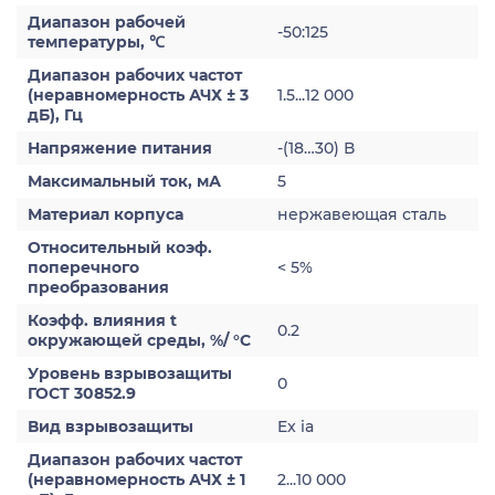
Диапазон рабочей
-50:125
температуры, ℃
Диапазон рабочих частот
(неравномерность АЧХ ± 3
1.5...12 000
дБ), Гц
Напряжение питания
-(18…30) В
Максимальный ток, мА
5
Материал корпуса
нержавеющая сталь
Относительный коэф.
поперечного
< 5%
преобразования
Коэфф. влияния t
0.2
окружающей среды, %/ °С
Уровень взрывозащиты
0
ГОСТ 30852.9
Вид взрывозащиты
Ex ia
Диапазон рабочих частот
(неравномерность АЧХ ± 1
2...10 000