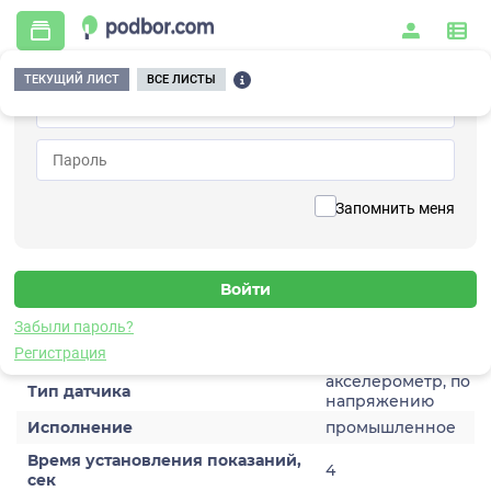
ТЕКУЩИЙ ЛИСТ
ВСЕ ЛИСТЫ
Главная
/
Контрольно-измерительные приборы и автоматика
/
Датчики
/
Виброускорения
/
1V203HA-100
Вернуться к списку
Запомнить меня
1V203HA-100
Датчик виброускорения
Забыли пароль?
Характеристики
Регистрация
акселерометр, по
Тип датчика
напряжению
Исполнение
промышленное
Время установления показаний,
4
сек