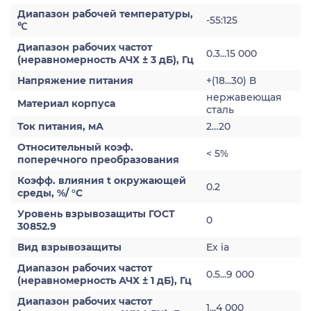
Диапазон рабочей температуры,
-55:125
℃
Диапазон рабочих частот
0.3...15 000
(неравномерность АЧХ ± 3 дБ), Гц
Напряжение питания
+(18...30) В
нержавеющая
Материал корпуса
сталь
Ток питания, мА
2…20
Относительный коэф.
< 5%
поперечного преобразования
Коэфф. влияния t окружающей
0.2
среды, %/ °С
Уровень взрывозащиты ГОСТ
0
30852.9
Вид взрывозащиты
Ex ia
Диапазон рабочих частот
0.5...9 000
(неравномерность АЧХ ± 1 дБ), Гц
Диапазон рабочих частот
1...4 000