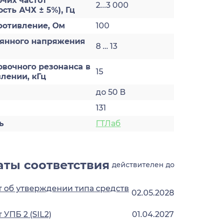
чих частот
2...3 000
сть АЧХ ± 5%), Гц
ротивление, Ом
100
оянного напряжения
8 … 13
овочного резонанса в
15
лении, кГц
до 50 В
131
ь
ГТЛаб
ты соответствия
действителен до
 об утверждении типа средств
02.05.2028
УПБ 2 (SIL2)
01.04.2027