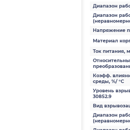
Диапазон раб
Диапазон рабо
(неравномерно
Напряжение п
Материал кор
Ток питания, 
Относительны
преобразован
Коэфф. влиян
среды, %/ °С
Уровень взры
30852.9
Вид взрывоз
Диапазон рабо
(неравномернос