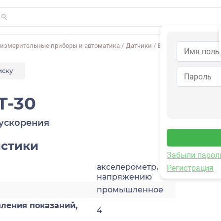
-измерительные приборы и автоматика
/
Датчики
/
Виброускорения
/
1V
иску
T-30
ускорения
истики
Забыли парол
акселерометр, по
Регистрация
напряжению
промышленное
ления показаний,
4