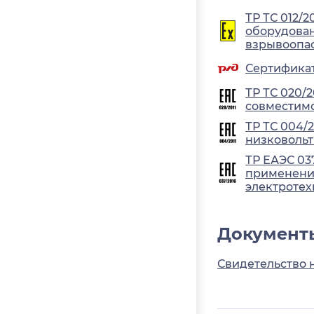
ТР ТС 012/2
оборудован
взрывоопа
Сертификат
ТР ТС 020/
совместимо
ТР ТС 004/
низковольт
ТР ЕАЭС 03
применения
электротех
Документ
Свидетельство 