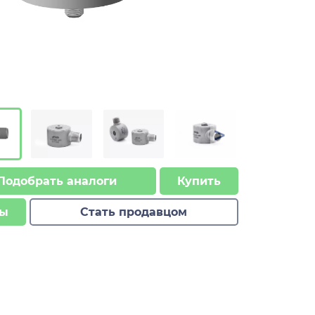
>
Подобрать аналоги
Купить
ы
Стать продавцом