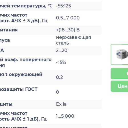
очей температуры, ℃
-55:125
чих частот
0.5...7 000
сть АЧХ ± 3 дБ), Гц
итания
+(18...30) В
нержавеющая
пуса
сталь
мА
2…20
>
й коэф. поперечного
< 5%
ия
ия t окружающей
0.2
Цен
возащиты ГОСТ
0
ащиты
Ex ia
чих частот
1...5 000
ть АЧХ ± 1 дБ), Гц