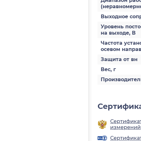
Диапазон рабо
(неравномерно
Выходное соп
Уровень пост
на выходе, В
Частота устан
осевом направ
Защита от вн
Вес, г
Производител
Сертифика
Сертификат
измерений
Сертификат 