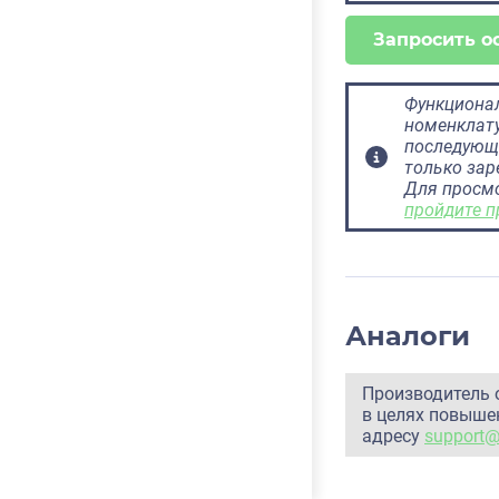
Запросить о
Функционал
номенклату
последующ
только за
Для просм
пройдите п
Аналоги
Производитель 
в целях повышен
адресу
support