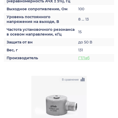
(неравномерность АЧХ ± 5%), Гц
Выходное сопротивление, Ом
100
Уровень постоянного
8 … 13
напряжения на выходе, В
Частота установочного резонанса
15
в осевом направлении, кГц
Защита от вн
до 50 В
Вес, г
131
Производитель
ГТЛаб
В сравнение