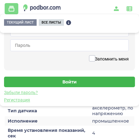
ТЕКУЩИЙ ЛИСТ
ВСЕ ЛИСТЫ
Главная
/
Контрольно-измерительные приборы и автоматика
/
Датчики
/
Виброускорения
/
1V295HT-10
Вернуться к списку
Запомнить меня
1V295HT-10
Датчик виброускорения
Забыли пароль?
Характеристики
Регистрация
акселерометр, по
Тип датчика
напряжению
Исполнение
промышленное
Время установления показаний,
4
сек