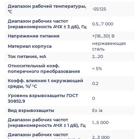
Диапазон рабочей температуры,
-55:125
℃
Диапазон рабочих частот
0.5...7 000
(неравномерность АЧХ ± 3 дБ), Гц
Напряжение питания
+(18...30) В
нержавеющая
Материал корпуса
сталь
Ток питания, мА
2…20
Относительный коэф.
< 5%
поперечного преобразования
Коэфф. влияния t окружающей
0.2
среды, %/ °С
Уровень взрывозащиты ГОСТ
0
30852.9
Вид взрывозащиты
Ex ia
Диапазон рабочих частот
1...5 000
(неравномерность АЧХ ± 1 дБ), Гц
Диапазон рабочих частот
2...3 000