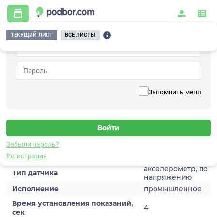
ТЕКУЩИЙ ЛИСТ
ВСЕ ЛИСТЫ
Главная
/
Контрольно-измерительные приборы и автоматика
/
Датчики
/
Виброускорения
/
1V295HT-100
Вернуться к списку
Запомнить меня
1V295HT-100
Датчик виброускорения
Забыли пароль?
Характеристики
Регистрация
акселерометр, по
Тип датчика
напряжению
Исполнение
промышленное
Время установления показаний,
4
сек