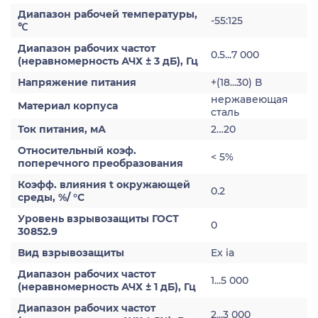
Диапазон рабочей температуры,
-55:125
℃
Диапазон рабочих частот
0.5...7 000
(неравномерность АЧХ ± 3 дБ), Гц
Напряжение питания
+(18...30) В
нержавеющая
Материал корпуса
сталь
Ток питания, мА
2…20
Относительный коэф.
< 5%
поперечного преобразования
Коэфф. влияния t окружающей
0.2
среды, %/ °С
Уровень взрывозащиты ГОСТ
0
30852.9
Вид взрывозащиты
Ex ia
Диапазон рабочих частот
1...5 000
(неравномерность АЧХ ± 1 дБ), Гц
Диапазон рабочих частот
2...3 000