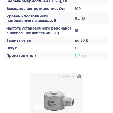
(неравномерность АЧХ ± 5%), Гц
Выходное сопротивление, Ом
100
Уровень постоянного
8 … 13
напряжения на выходе, В
Частота установочного резонанса
15
в осевом направлении, кГц
Защита от вн
до 50 В
Вес, г
131
Производитель
ГТЛаб
В сравнение