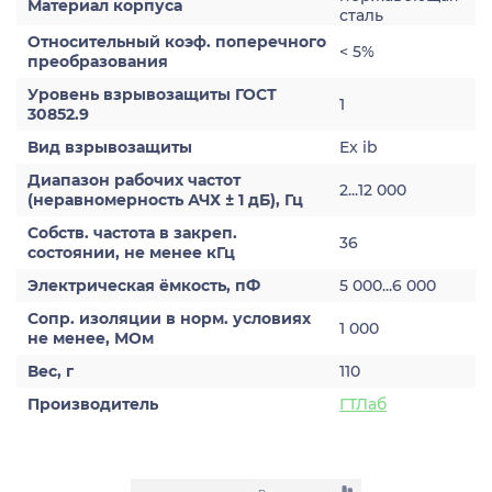
Материал корпуса
сталь
Относительный коэф. поперечного
< 5%
преобразования
Уровень взрывозащиты ГОСТ
1
30852.9
Вид взрывозащиты
Ex ib
Диапазон рабочих частот
2...12 000
(неравномерность АЧХ ± 1 дБ), Гц
Собств. частота в закреп.
36
состоянии, не менее кГц
Электрическая ёмкость, пФ
5 000...6 000
Сопр. изоляции в норм. условиях
1 000
не менее, МОм
Вес, г
110
Производитель
ГТЛаб