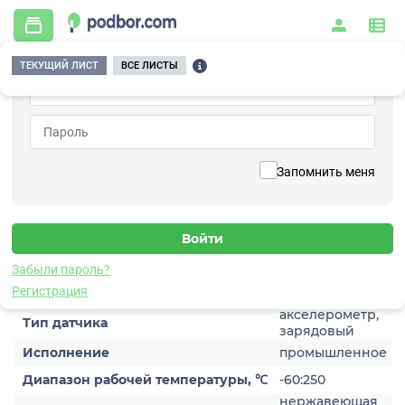
ТЕКУЩИЙ ЛИСТ
ВСЕ ЛИСТЫ
Главная
/
Контрольно-измерительные приборы и автоматика
/
Датчики
/
Виброускорения
/
1C204HM-10
Вернуться к списку
Запомнить меня
1C204HM-10
Датчик виброускорения
Забыли пароль?
Характеристики
Регистрация
акселерометр,
Тип датчика
зарядовый
Исполнение
промышленное
Диапазон рабочей температуры, ℃
-60:250
нержавеющая