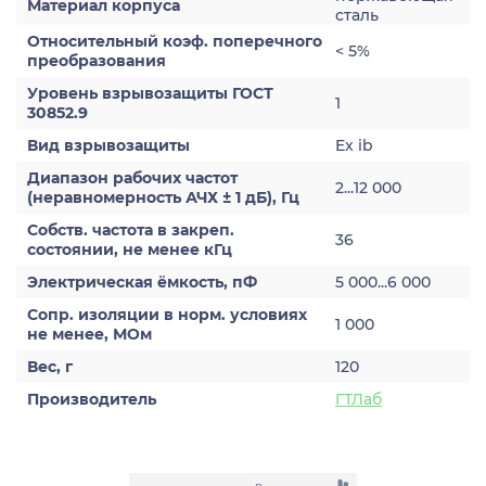
Материал корпуса
сталь
Относительный коэф. поперечного
< 5%
преобразования
Уровень взрывозащиты ГОСТ
1
30852.9
Вид взрывозащиты
Ex ib
Диапазон рабочих частот
2...12 000
(неравномерность АЧХ ± 1 дБ), Гц
Собств. частота в закреп.
36
состоянии, не менее кГц
Электрическая ёмкость, пФ
5 000...6 000
Сопр. изоляции в норм. условиях
1 000
не менее, МОм
Вес, г
120
Производитель
ГТЛаб