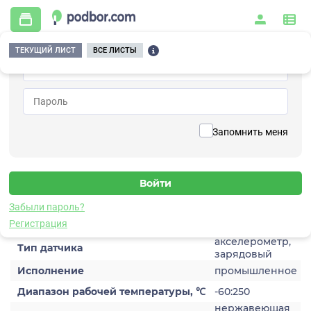
ТЕКУЩИЙ ЛИСТ
ВСЕ ЛИСТЫ
Главная
/
Контрольно-измерительные приборы и автоматика
/
Датчики
/
Виброускорения
/
1C204HM-20
Вернуться к списку
Запомнить меня
1C204HM-20
Датчик виброускорения
Забыли пароль?
Характеристики
Регистрация
акселерометр,
Тип датчика
зарядовый
Исполнение
промышленное
Диапазон рабочей температуры, ℃
-60:250
нержавеющая