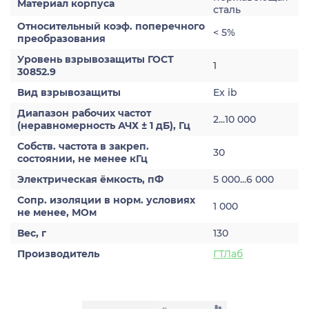
Материал корпуса
сталь
Относительный коэф. поперечного
< 5%
преобразования
Уровень взрывозащиты ГОСТ
1
30852.9
Вид взрывозащиты
Ex ib
Диапазон рабочих частот
2...10 000
(неравномерность АЧХ ± 1 дБ), Гц
Собств. частота в закреп.
30
состоянии, не менее кГц
Электрическая ёмкость, пФ
5 000...6 000
Сопр. изоляции в норм. условиях
1 000
не менее, МОм
Вес, г
130
Производитель
ГТЛаб