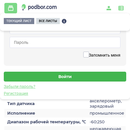
ТЕКУЩИЙ ЛИСТ
ВСЕ ЛИСТЫ
Главная
/
Контрольно-измерительные приборы и автоматика
/
Датчики
/
Виброускорения
/
1C204HM-50
Вернуться к списку
Запомнить меня
1C204HM-50
Датчик виброускорения
Забыли пароль?
Характеристики
Регистрация
акселерометр,
Тип датчика
зарядовый
Исполнение
промышленное
Диапазон рабочей температуры, ℃
-60:250
нержавеющая