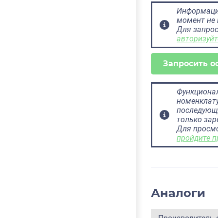
Информация
момент не 
Для запрос
авторизуйт
Запросить о
Функционал
номенклату
последующ
только за
Для просм
пройдите п
Аналоги