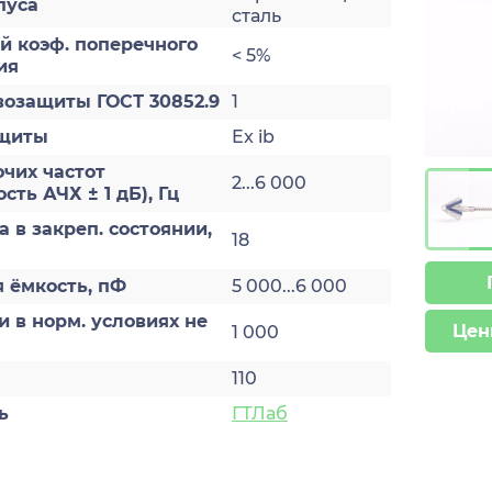
пуса
сталь
й коэф. поперечного
< 5%
ия
возащиты ГОСТ 30852.9
1
ащиты
Ex ib
чих частот
2...6 000
ть АЧХ ± 1 дБ), Гц
>
а в закреп. состоянии,
18
 ёмкость, пФ
5 000...6 000
и в норм. условиях не
Цен
1 000
110
ь
ГТЛаб