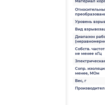
Материал кор
Относительны
преобразован
Уровень взры
Вид взрывоз
Диапазон рабо
(неравномернос
Собств. частот
не менее кГц
Электрическая
Сопр. изоляци
менее, МОм
Вес, г
Производител