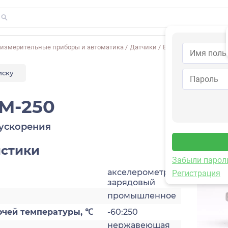
-измерительные приборы и автоматика
/
Датчики
/
Виброускорения
/
1C
иску
M-250
ускорения
истики
Забыли парол
акселерометр,
Регистрация
зарядовый
промышленное
очей температуры, ℃
-60:250
нержавеющая