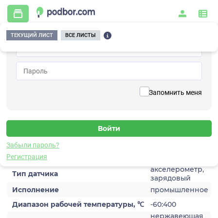
ТЕКУЩИЙ ЛИСТ
ВСЕ ЛИСТЫ
Главная
/
Контрольно-измерительные приборы и автоматика
/
Датчики
/
Виброускорения
/
1C201HA-10
Вернуться к списку
Запомнить меня
1C201HA-10
Датчик виброускорения
Забыли пароль?
Характеристики
Регистрация
акселерометр,
Тип датчика
зарядовый
Исполнение
промышленное
Диапазон рабочей температуры, ℃
-60:400
нержавеющая