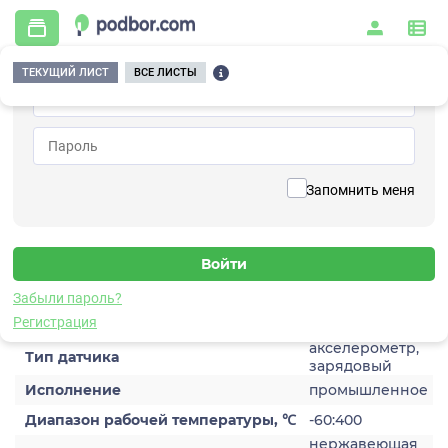
ТЕКУЩИЙ ЛИСТ
ВСЕ ЛИСТЫ
Главная
/
Контрольно-измерительные приборы и автоматика
/
Датчики
/
Виброускорения
/
1C210TA-10
Вернуться к списку
Запомнить меня
1C210TA-10
Датчик виброускорения
Забыли пароль?
Характеристики
Регистрация
акселерометр,
Тип датчика
зарядовый
Исполнение
промышленное
Диапазон рабочей температуры, ℃
-60:400
нержавеющая