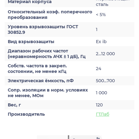
Материал корпуса
сталь
Относительный коэф. поперечного
< 5%
преобразования
Уровень взрывозащиты ГОСТ
1
30852.9
Вид взрывозащиты
Ex ib
Диапазон рабочих частот
2...12 000
(неравномерность АЧХ ± 1 дБ), Гц
Собств. частота в закреп.
24
состоянии, не менее кГц
Электрическая ёмкость, пФ
500...700
Сопр. изоляции в норм. условиях
1 000
не менее, МОм
Вес, г
120
Производитель
ГТЛаб