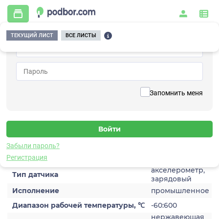
ТЕКУЩИЙ ЛИСТ
ВСЕ ЛИСТЫ
Главная
/
Контрольно-измерительные приборы и автоматика
/
Датчики
/
Виброускорения
/
1C205HA-2
Вернуться к списку
Запомнить меня
1C205HA-2
Датчик виброускорения
Забыли пароль?
Характеристики
Регистрация
акселерометр,
Тип датчика
зарядовый
Исполнение
промышленное
Диапазон рабочей температуры, ℃
-60:600
нержавеющая